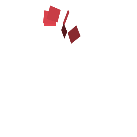
ランスリネンタグ
フランスリネン
レンチリネン製の
犬用噛むタグ
は
柔らかさと犬に優しさ
で有名です。フ
グ
はほとんど破られません。中の
詰め物は無毒
でワンちゃんに安全です
直輸入の製品
です。商品が届いたら、何かで不満でしたら、
ご自由に変
.