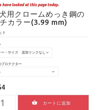
 have looked at this page today.
犬用クロームめっき鋼の
チカラー(3.99 mm)
:
7
ク
のプロテクター
54