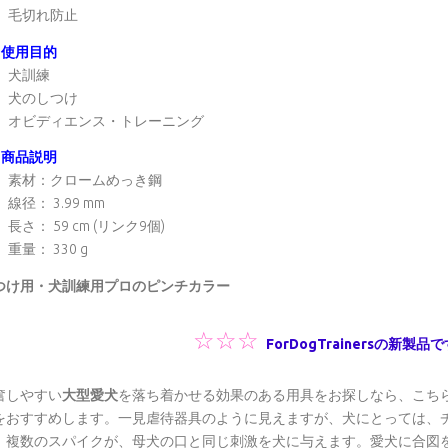
毛切れ防止
使用目的
犬訓練
犬のしつけ
オビディエンス・トレーニング
商品説明
素材：クロームめっき鋼
線径： 3.99 mm
長さ： 59 cm (リンク9個)
重量： 330 g
つけ用・犬訓練用プロのピンチカラー
☆
☆
☆
ForDogTrainersの新製
奮しやすい
大型愛犬
を落ち着かせる効果のある用具をお探しなら、こち
をおすすめします。一見虐待器具のように見えますが、犬にとっては、
、複数のスパイクが、母犬の口と同じ刺激を犬に与えます。愛犬に合図