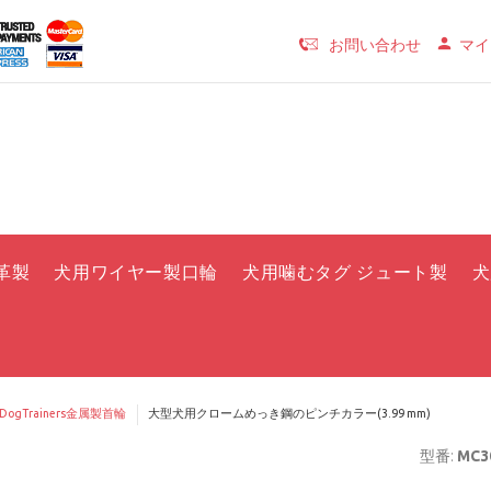
お問い合わせ
マイ
革製
犬用ワイヤー製口輪
犬用噛むタグ ジュート製
犬
rDogTrainers金属製首輪
大型犬用クロームめっき鋼のピンチカラー(3.99 mm)
型番:
MC30