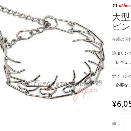
11
others
大型
ピン
在庫の個数
追加リン
ナイロン
¥6,0
値：