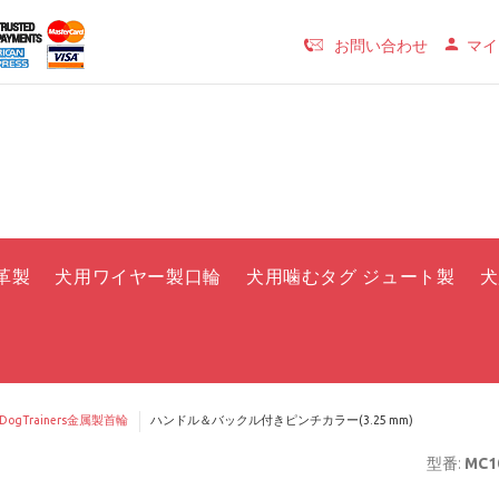
お問い合わせ
マイ
革製
犬用ワイヤー製口輪
犬用噛むタグ ジュート製
犬
rDogTrainers金属製首輪
ハンドル＆バックル付きピンチカラー(3.25 mm)
型番:
MC10