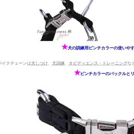
✭
犬の訓練用ピンチカラーの使いや
パイクチェーンは
犬しつけ
、
犬訓練
、
オビディエンス・トレーニング
な
✭
ピンチカラーのバックルと