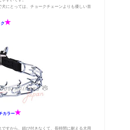
で犬にとっては、チョークチェーンよりも優しい首
✭
イク
✭
チカラー
スですから、錆び付きなくて、長時間に耐える犬用