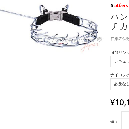
6
others 
ハン
チカラ
在庫の個数
追加リン
ナイロン
¥10,
値：