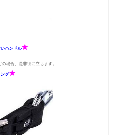
✭
すいハンドル
どの場合、是非役に立ちます。
✭
リング