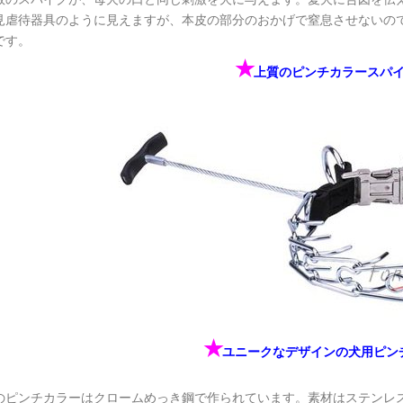
見虐待器具のように見えますが、本皮の部分のおかげで窒息させないの
です。
✭
上質のピンチカラースパ
✭
ユニークなデザインの犬用ピン
のピンチカラーはクロームめっき鋼で作られています。素材はステンレ