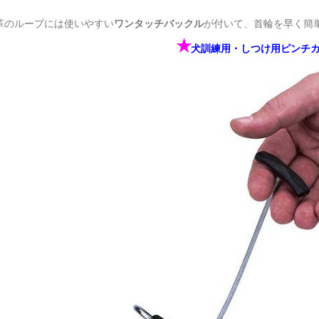
革のループには使いやすい
ワンタッチバックル
が付いて、首輪を早く簡
✭
犬訓練用・しつけ用ピンチ