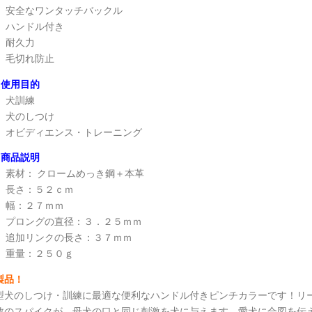
安全なワンタッチバックル
ハンドル付き
耐久力
毛切れ防止
使用目的
犬訓練
犬のしつけ
オビディエンス・トレーニング
商品説明
素材： クロームめっき鋼＋本革
長さ：５２ｃｍ
幅：２７ｍｍ
プロングの直径：３．２５ｍｍ
追加リンクの長さ：３７ｍｍ
重量：２５０ｇ
製品！
型犬のしつけ・訓練に最適な便利なハンドル付きピンチカラーです！リ
数のスパイクが、母犬の口と同じ刺激を犬に与えます。愛犬に合図を伝