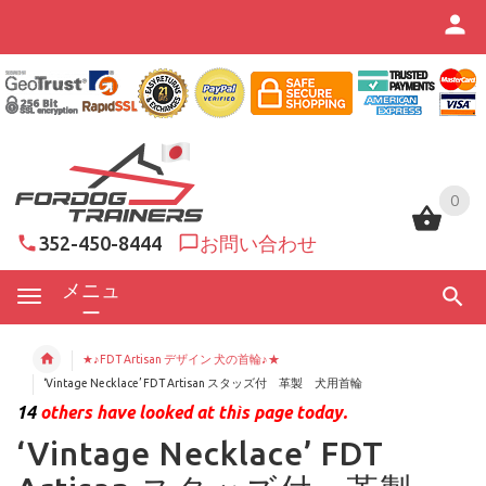
0
0
352-450-8444
お問い合わせ
メニュ
ー
★♪FDT Artisan デザイン 犬の首輪♪★
‘Vintage Necklace’ FDT Artisan スタッズ付 革製 犬用首輪
14
others have looked at this page today.
‘Vintage Necklace’ FDT