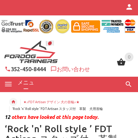
0
0
352-450-8444
お問い合わせ
メニュ
ー
★♪FDT Artisan デザイン 犬の首輪♪★
‘Rock 'n' Roll style ’ FDT Artisan スタッズ付 革製 犬用首輪
12
others have looked at this page today.
‘Rock 'n' Roll style ’ FDT