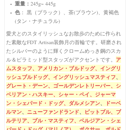
重量：
245g~ 445g
色
： 黒（ブラック）、茶(ブラウン)、黄褐色
(タン・ナチュラル)
愛犬とのスタイリッシュなお散歩のために作られ
た素敵なFDT Artisan装飾月の首輪です。研磨され
たシルバーのように輝くクロームめっき鋼のスカ
ア
ル＆ピラミッド型スタッズがアクセントです。
ムスタッフ、
アメリカン・ブルドッグ、
イングリ
ッシュブルドッグ、
イングリッシュマスティフ
、
グレート・デーン、
ゴールデンレトリーバー、
シ
ベリアン・ハスキー、
シャー・ペイ、
ジャーマ
ン・シェパード・ドッグ、
ダルメシアン
、
ドーベ
ルマン
、
ニューファンドランド
、
ピットブル、
ブ
ルテリア、
ブル・マスティフ、
ベルジアン・シェ
パード・ドッグ（マリノア）
、
ボクサー、
ボルド