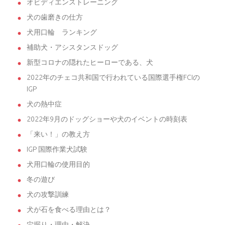
オビディエンストレーニング
犬の歯磨きの仕方
犬用口輪 ランキング
補助犬・アシスタンスドッグ
新型コロナの隠れたヒーローである、犬
2022年のチェコ共和国で行われている国際選手権FCIの
IGP
犬の熱中症
2022年9月のドッグショーや犬のイベントの時刻表
「来い！」の教え方
IGP 国際作業犬試験
犬用口輪の使用目的
冬の遊び
犬の攻撃訓練
犬が石を食べる理由とは？
穴掘り・理由・解決