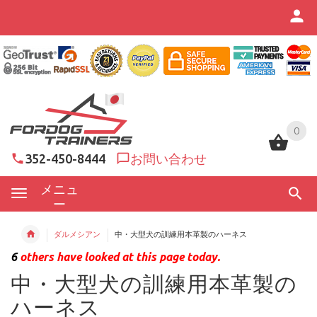
0
0
352-450-8444
お問い合わせ
メニュ
ー
ダルメシアン
中・大型犬の訓練用本革製のハーネス
6
others have looked at this page today.
中・大型犬の訓練用本革製の
ハーネス