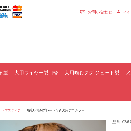
お問い合わせ
マイ
革製
犬用ワイヤー製口輪
犬用噛むタグ ジュート製
犬
ル・マスティフ
幅広い黄銅プレート付き犬用デコカラー
型番:
C56#