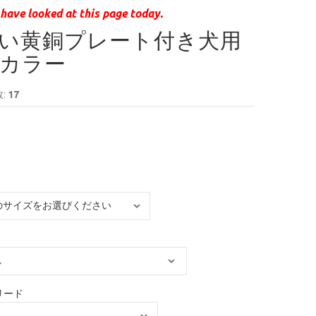
have looked at this page today.
い黄銅プレート付き犬用
カラー
:
17
リード