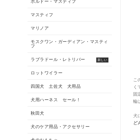
ボルドー・マスティフ
マスティフ
マリノア
モスクワン・ガーディアン・マスティ
フ
ラブラドール・レトリバー
新しい
ロットワイラー
こ
四国犬 土佐犬 犬用品
く
固
犬用ハーネス セール！
輪
秋田犬
犬
ど
犬のケア用品・アクセサリー
犬のおもちゃ