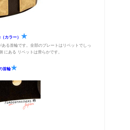
★
輪（カラー）
がある首輪です。全部のプレートはリベットでしっ
 にある リベットは滑らかです。
★
の首輪