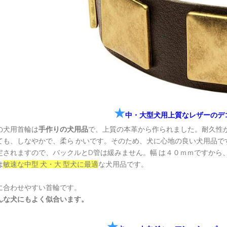
★
中・大型犬用上質なレザーのデ
の犬用首輪は
手作りの犬用品
で、上質の本革から作られました。耐久性
ても、しなやかで、柔ら かいです。そのため、犬に心地の良い犬用品で
定されますので、バックルとD管は緩みません。幅 は４０ｍｍですから
は
敏速な中型 犬・大 型犬に最適
な犬用品です。
に合わせやすい首輪です。
んな犬にもよく似合います。
★