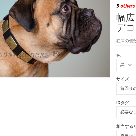
9
others 
幅広
デコ
在庫の個数
色
サイズ
IDタグ
相当する