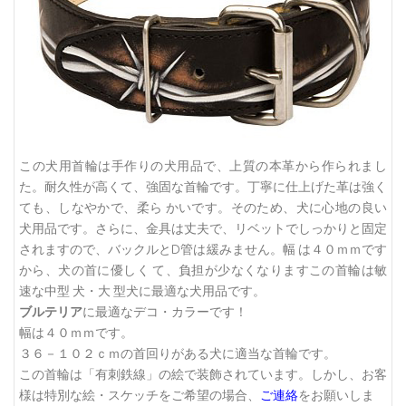
この犬用首輪は手作りの犬用品で、上質の本革から作られまし
た。耐久性が高くて、強固な首輪です。丁寧に仕上げた革は強く
ても、しなやかで、柔ら かいです。そのため、犬に心地の良い
犬用品です。さらに、金具は丈夫で、リベットでしっかりと固定
されますので、バックルとD管は緩みません。幅 は４０ｍｍです
から、犬の首に優しく て、負担が少なくなりますこの首輪は敏
速な中型 犬・大 型犬に最適な犬用品です。
ブルテリア
に最適なデコ・カラーです！
幅は４０ｍｍです。
３６－１０２ｃｍの首回りがある犬に適当な首輪です。
この首輪は「有刺鉄線」の絵で装飾されています。しかし、お客
様は特別な絵・スケッチをご希望の場合、
ご連絡
をお願いしま