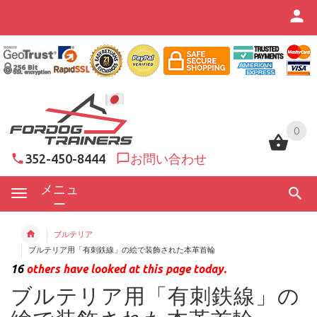
0
0
352-450-8444
お問い合わせ
メニュ
ー
ブルテリア
ブルテリア用「有刺鉄線」の絵で装飾された本革首輪
16
others have looked at this page today.
ブルテリア用「有刺鉄線」の