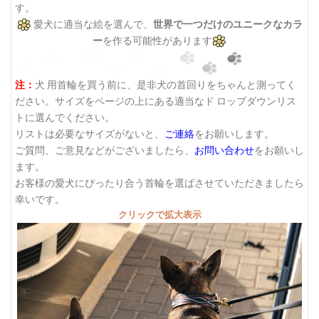
す。
愛犬に適当な絵を選んで、
世界で一つだけのユニークなカラ
ー
を作る可能性があります
注：
犬 用首輪を買う前に、是非犬の首回りをちゃんと測ってく
ださい。サイズをページの上にある適当なド ロップダウンリス
トに選んでください。
リストは必要なサイズがないと、
ご連絡
をお願いします。
ご質問、ご意見などがございましたら、
お問い合わせ
をお願いし
ます。
お客様の愛犬にぴったり合う首輪を選ばさせていただきましたら
幸いです。
クリックで拡大表示