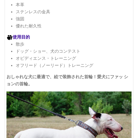
本革
ステンレスの金具
強固
優れた耐久性
使用目的
散歩
ドッグ・ショー、犬のコンテスト
オビディエンス・トレーニング
オフリード（ノーリード）トレーニング
おしゃれな犬に最適で、絵で装飾された首輪！愛犬にファッ シ
ョンの首輪。