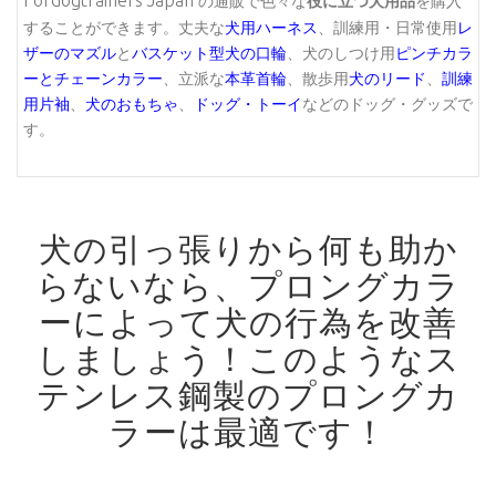
Fordogtrainers Japan
の通販で色々な
役に立つ犬用品
を購入
することができます。丈夫な
犬用ハーネス
、訓練用・日常使用
レ
ザーのマズル
と
バスケット型犬の口輪
、犬のしつけ用
ピンチカラ
ーとチェーンカラー
、立派な
本革首輪
、散歩用
犬のリード
、
訓練
用片袖
、
犬のおもちゃ
、
ドッグ・トーイ
などのドッグ・グッズで
す。
犬の引っ張りから何も助か
らないなら、プロングカラ
ーによって犬の行為を改善
しましょう！
このようなス
テンレス鋼製のプロングカ
ラーは最適です！