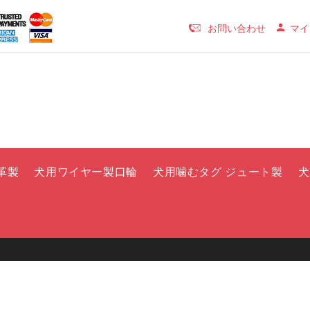
お問い合わせ
マイ
革製
犬用ワイヤー製口輪
犬用噛むタグ ジュート製
犬