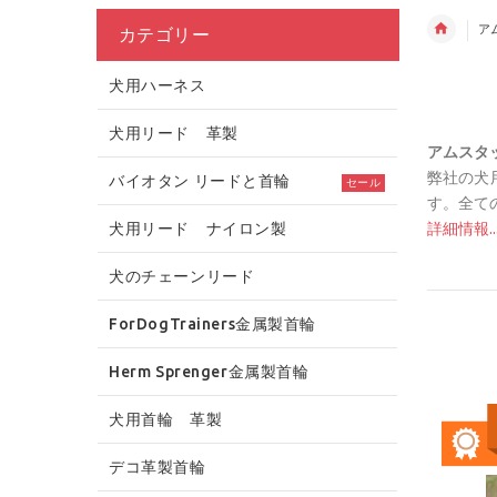
ア
カテゴリー
犬用ハーネス
犬用リード 革製
アムスタ
弊社の犬
バイオタン リードと首輪
セール
す。全て
犬用リード ナイロン製
詳細情報...
犬のチェーンリード
ForDogTrainers金属製首輪
Herm Sprenger金属製首輪
犬用首輪 革製
デコ革製首輪