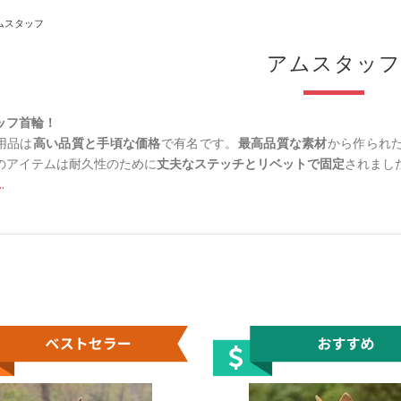
ムスタッフ
アムスタッフ
ッフ首輪！
用品は
高い品質と手頃な価格
で有名です。
最高品質な素材
から作られ
のアイテムは耐久性のために
丈夫なステッチとリベットで固定
されまし
.