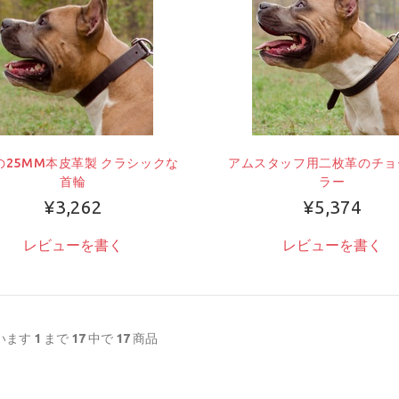
の25MM本皮革製 クラシックな
アムスタッフ用二枚革のチョ
首輪
ラー
¥3,262
¥5,374
レビューを書く
レビューを書く
います
1
まで
17
中で
17
商品