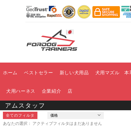
ホーム
ベストセラー
新しい犬用品
犬用マズル 本
犬用ハーネス
企業紹介
店
アムスタッフ
全てのフィルタ
価格
あなたの選択： アクティブフィルタはまだありません