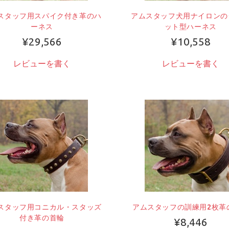
スタッフ用スパイク付き革のハ
アムスタッフ犬用ナイロンの
ーネス
ット型ハーネス
¥29,566
¥10,558
レビューを書く
レビューを書く
売り切れ
お客様が気に入り代用品
詳しくはこちら
スタッフ用コニカル・スタッズ
アムスタッフの訓練用2枚革
付き革の首輪
¥8,446