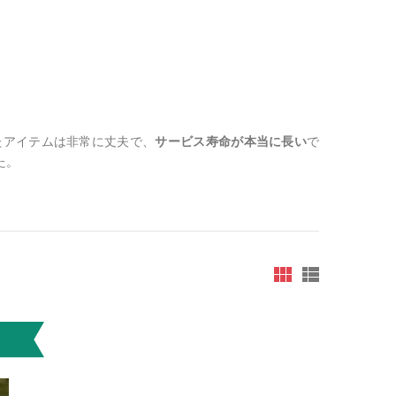
たアイテムは非常に丈夫で、
サービス寿命が本当に長い
で
た。