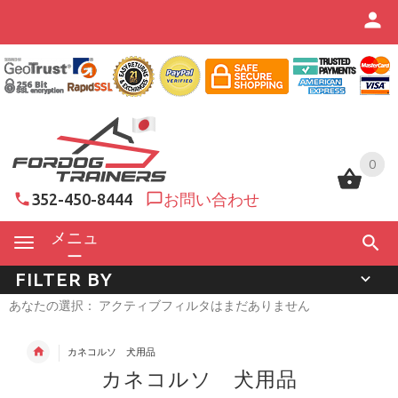
0
0
352-450-8444
お問い合わせ
メニュ
ー
FILTER BY
あなたの選択： アクティブフィルタはまだありません
カネコルソ 犬用品
カネコルソ 犬用品