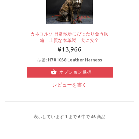
カネコルソ 日常散歩にぴったり合う胴
輪 上質な本革製 犬に安全
¥13,966
型番:
H7#1058 Leather Harness
オプション選択
レビューを書く
表示しています
1
まで
6
中で
45
商品