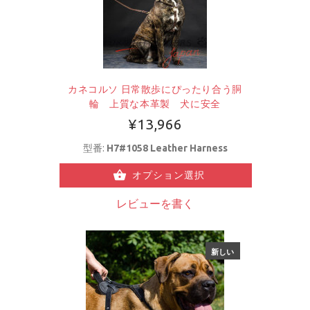
カネコルソ 日常散歩にぴったり合う胴
輪 上質な本革製 犬に安全
¥13,966
型番:
H7#1058 Leather Harness
オプション選択
レビューを書く
新しい