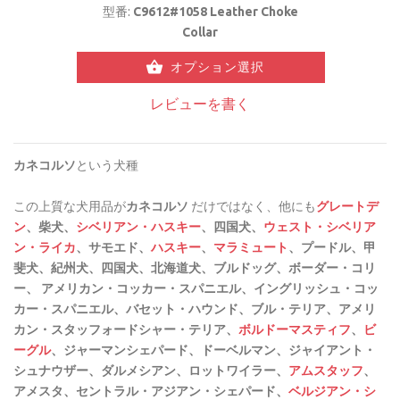
型番:
C9612#1058 Leather Choke
Collar
オプション選択
レビューを書く
カネコルソ
という犬種
この上質な犬用品が
カネコルソ
だけではなく、他にも
グレートデ
ン
、柴犬、
シベリアン・ハスキー
、四国犬、
ウェスト・シベリア
ン・ライカ
、サモエド、
ハスキー
、
マラミュート
、プードル、甲
斐犬、紀州犬、四国犬、北海道犬、ブルドッグ、ボーダー・コリ
ー、 アメリカン・コッカー・スパニエル、イングリッシュ・コッ
カー・スパニエル、バセット・ハウンド、ブル・テリア、アメリ
カン・スタッフォードシャー・テリア、
ボルドーマスティフ
、
ビ
ーグル
、
ジャーマンシェパード、ドーベルマン、ジャイアント・
シュナウザー、ダルメシアン、ロットワイラー、
アムスタッフ
、
アメスタ、セントラル・アジアン・シェパード、
ベルジアン・シ