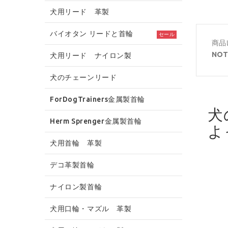
犬用リード 革製
バイオタン リードと首輪
セール
商品
NOT
犬用リード ナイロン製
犬のチェーンリード
ForDogTrainers金属製首輪
犬
Herm Sprenger金属製首輪
よ
犬用首輪 革製
デコ革製首輪
ナイロン製首輪
犬用口輪・マズル 革製