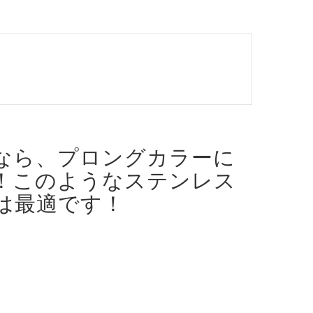
なら、プロングカラーに
！
このようなステンレス
は最適です！