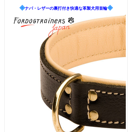
◈
◈
ナパ・レザーの裏打付き快適な革製犬用首輪