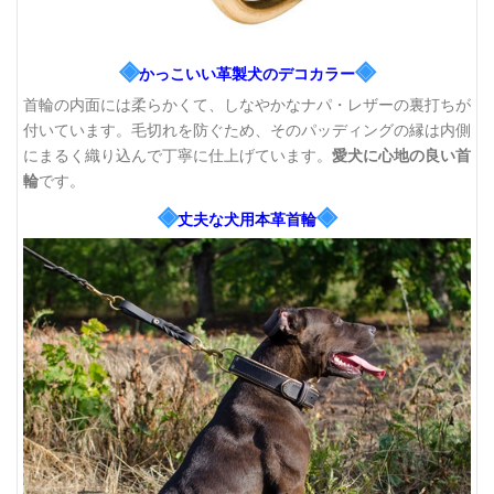
◈
◈
かっこいい革製犬のデコカラー
首輪の内面には柔らかくて、しなやかなナパ・レザーの裏打ちが
付いています。毛切れを防ぐため、そのパッディングの縁は内側
にまるく織り込んで丁寧に仕上げています。
愛犬に心地の良い首
輪
です。
◈
◈
丈夫な犬用本革首輪