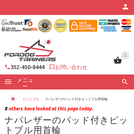
0
0
352-450-8444
お問い合わせ
メニュ
ー
ピットブル
ナパレザーのパッド付きピットブル用首輪
8
others have looked at this page today.
ナパレザーのパッド付きピッ
トブル用首輪