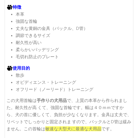
特徴
本革
強固な首輪
丈夫な黄銅の金具（バックル、D管）
調節できるサイズ
耐久性が高い
柔らかいパッデリング
毛切れ防止のプレート
使用目的
散歩
オビディエンス・トレーニング
オフリード（ノーリード）トレーニング
この犬用首輪は
手作りの犬用品
で、上質の本革から作られまし
た。耐久性が高 くて、強固な首輪です。幅は４０ｍｍですか
ら、犬の首に優しくて、負担が少なくなります。金具は丈夫で、
リベットでしっかりと固定されま すので、バックルとD管は緩み
ません。この首輪は
敏速な大型犬に最適な犬用品
です。