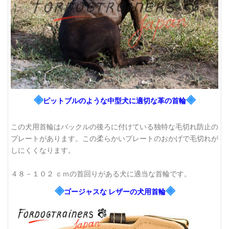
◈
◈
ピットブルのような中型犬に適切な革の首輪
この犬用首輪はバックルの後ろに付けている独特な毛切れ防止の
プレートがあります。この柔らかいプレートのおかげで毛切れが
しにくくなります。
４８－１０２ ｃｍの首回りがある犬に適当な首輪です。
◈
◈
ゴージャスな レザーの犬用首輪