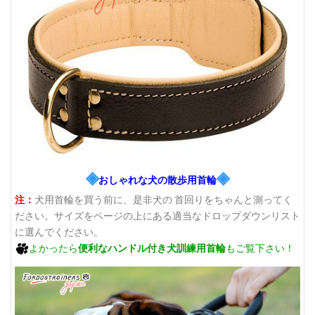
◈
◈
おしゃれな犬の散歩用首輪
注：
犬用首輪を買う前に、是非犬の 首回りをちゃんと測ってく
ださい。サイズをページの上にある適当なドロップダウンリスト
に選んでください。
よかったら
便利なハンドル付き犬訓練用首輪
もご覧下さい！