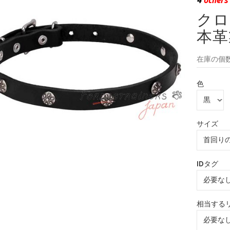
クロ
本革
在庫の個数
色
サイズ
IDタグ
相当する