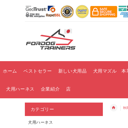
ホーム
ベストセラー
新しい犬用品
犬用マズル 本
犬用ハーネス
企業紹介
店
秋
カテゴリー
犬用ハーネス