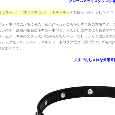
クロームメッキ
スタッズ付
（ブラック）、茶（ブラウン）、ナチュラル
の首輪を用意しましたので
型犬～中型犬のお散歩等のために作られた柔らかい本革製の首輪です。こ
ないので、皮膚が敏感な小型犬～中型犬、大人しい大型犬にも最適です
ロームメッキ鋼のスタッズがなめらかなリベットでしっかりと固定され
ラシックなデザインのバックルとリードやタグ取付け用D型リングも錆
艶があります。
丈夫でおしゃれな犬用首