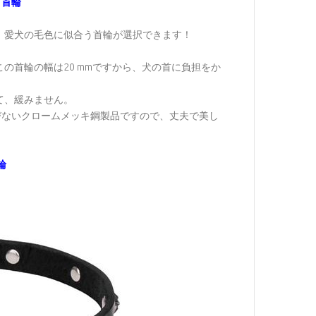
き首輪
、愛犬の毛色に似合う首輪が選択できます！
の首輪の幅は20 mmですから、犬の首に負担をか
！
て、緩みません。
びないクロームメッキ鋼製品ですので、丈夫で美し
輪