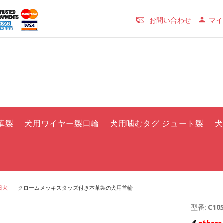
お問い合わせ
マイ
革製
犬用ワイヤー製口輪
犬用噛むタグ ジュート製
犬
田犬
クロームメッキスタッズ付き本革製の犬用首輪
型番:
C105
4
others 