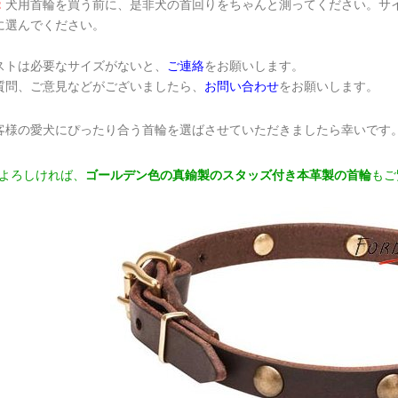
：
犬用首輪を買う前に、是非犬の首回りをちゃんと測ってください。サイ
に選んでください。
ストは必要なサイズがないと、
ご連絡
をお願いします。
質問、ご意見などがございましたら、
お問い合わせ
をお願いします。
客様の愛犬にぴったり合う首輪を選ばさせていただきましたら幸いです
よろしければ、
ゴールデン色の真鍮製のスタッズ付き本革製の首輪
もご