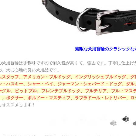
素敵な犬用首輪のクラシックな
の犬用首輪は
手作り
ですので耐久性が高くて、強固です。丁寧に仕上げ
め、犬に心地の良い犬用品です。
ムスタッフ、
アメリカン・ブルドッグ、
イングリッシュブルドッグ、
グ
ン・ハスキー、
シャー・ペイ、
ジャーマン・シェパード・ドッグ、
ダル
ーグル
、
ピットブル、
フレンチブルドック、
ブルテリア、
ブル・マス
）
、
ボクサー、
ボルドー・マスティフ、
ラブラドール・レトリバー
、
ロ
もオススメします！