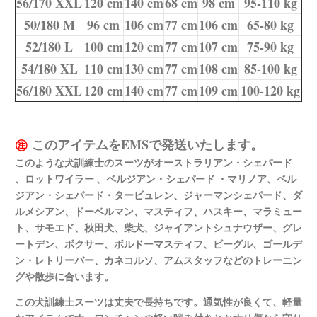
56/170 XXL
120 cm
140 cm
68 cm
98 cm
95-110 kg
50/180 M
96 cm
106 cm
77 cm
106 cm
65-80 kg
52/180 L
100 cm
120 cm
77 cm
107 cm
75-90 kg
54/180 XL
110 cm
130 cm
77 cm
108 cm
85-100 kg
56/180 XXL
120 cm
140 cm
77 cm
109 cm
100-120 kg
㊟
このアイテムをEMSで発送いたします。
このような犬訓練士のスーツがオーストラリアン・シェパード
、ロットワイラー 、ベルジアン・シェパード ・マリノア、ベル
ジアン・シェパード・タービュレン、ジャーマンシェパード、ダ
ルメシアン、ドーベルマン、マスティフ、ハスキー、マラミュー
ト、サモエド、秋田犬、柴犬、ジャイアントシュナウザー、グレ
ートデン、ボクサー、ボルドーマスティフ、ビーグル、ゴールデ
ン・レトリーバー、カネコルソ、アムスタッフなどのトレーニン
グや散歩に合います。
この犬訓練士スーツは丈夫で長持ちです。通気性が良くて、軽量