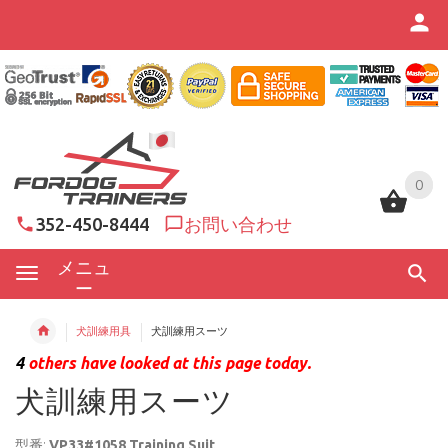
0
0
352-450-8444
お問い合わせ
メニュ
ー
犬訓練用具
犬訓練用スーツ
4
others have looked at this page today.
犬訓練用スーツ
型番:
VP33#1058 Training Suit