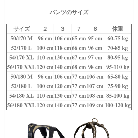
パンツのサイズ
サイズ
２
３
７
６
体重
50/170 M
96 cm
106 cm
65 cm
95 cm
60-75 kg
52/170 L
100 cm
118 cm
66 cm
96 cm
70-85 kg
54/170 XL
110 cm
130 cm
67 cm
97 cm
80-95 kg
56/170 XXL
120 cm
140 cm
68 cm
98 cm
95-110 kg
50/180 M
96 cm
106 cm
77 cm
106 cm
65-80 kg
52/180 L
100 cm
120 cm
77 cm
107 cm
75-90 kg
54/180 XL
110 cm
130 cm
77 cm
108 cm
85-100 kg
56/180 XXL
120 cm
140 cm
77 cm
109 cm
100-120 kg