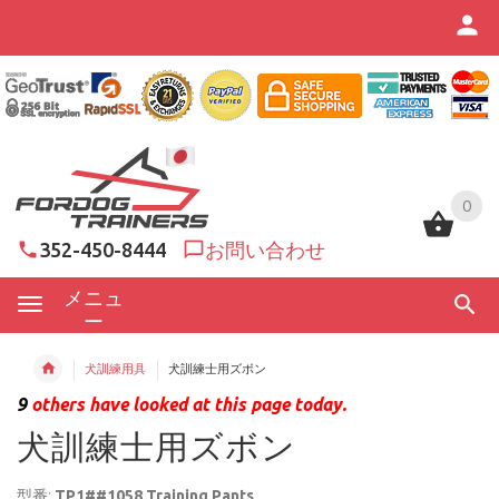
0
0
352-450-8444
お問い合わせ
メニュ
ー
犬訓練用具
犬訓練士用ズボン
9
others have looked at this page today.
犬訓練士用ズボン
型番:
TP1##1058 Training Pants