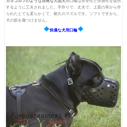
カネコルソのような活発な大型犬
用口輪は安全性と快適性を提供
するように工夫されました。手作りで、丈夫で、上質の革から作
られたとても柔らかくて、耐久のマズルです。ソフトですから、
犬の肌を傷つけません。
❖
❖
快適な犬用口輪