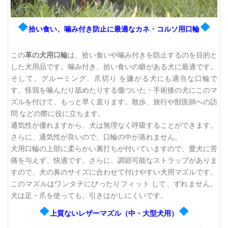
❖
❖
拾い食い、噛み付き防止に最適なカネ・コルソ用口輪
この
革の犬用口輪
は、拾い食いや噛み付きを防止するのを目的と
した犬用品です。噛み付き、拾い食いの癖がある犬に最適です。
そして、グルーミング、爪切り を嫌がる犬にも適当な口輪で
す。怪我を噛んだり舐めたりする傷ついた・手術後の犬にこのマ
ズルを付けて、もっと早く直ります。散歩、旅行や獣医師への訪
問 などの際に役に立ちます。
通気性が優れますから、犬は無理なく呼吸することができます。
さらに、通気性が良いので、口輪の中が蒸れません。
犬用口輪の上部に柔らかい裏打ちが付いていますので、愛犬に苦
痛を与えず、快適です。さらに、調節可能なストラップがありま
すので、犬の鼻のサイズに合わせて付けやすい犬用マズルです。
このマズルはワンタチにぴったりフィット して、ずれません。
犬は足・爪を使っても、引きはがしにくいです。
❖
❖
上質ないレザーマズル（中・大型犬用）