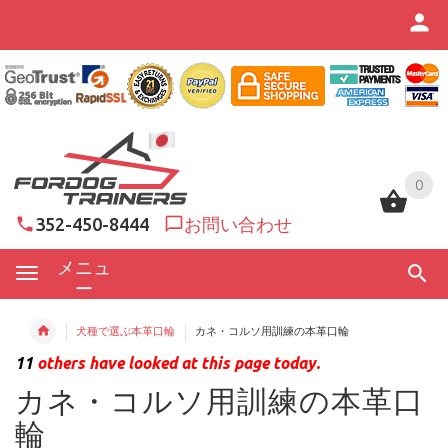
0
0
352-450-8444
お問い合わせ
メニュ
ー
犬種で選ぶ本革口輪
カネ・コルソ用訓練の本革口輪
11
others have looked at this page today.
カネ・コルソ用訓練の本革口
輪