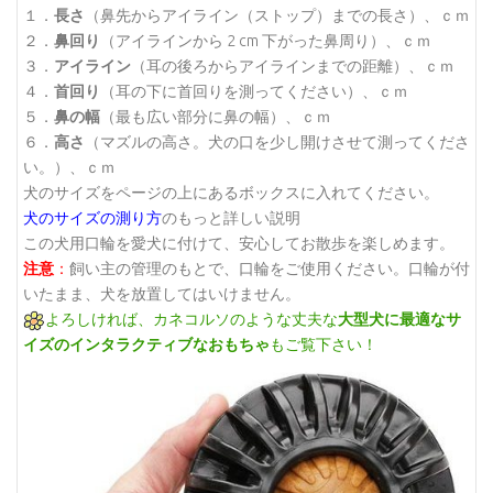
１．
長さ
（鼻先からアイライン（ストップ）までの長さ）、ｃｍ
２．
鼻回り
（アイラインから 2 cm 下がった鼻周り）、ｃｍ
３．
アイライン
（耳の後ろからアイラインまでの距離）、ｃｍ
４．
首回り
（耳の下に首回りを測ってください）、ｃｍ
５．
鼻の幅
（最も広い部分に鼻の幅）、ｃｍ
６．
高さ
（マズルの高さ。犬の口を少し開けさせて測ってくださ
い。）、ｃｍ
犬のサイズをページの上にあるボックスに入れてください。
犬のサイズの測り方
のもっと詳しい説明
この犬用口輪を愛犬に付けて、安心してお散歩を楽しめます。
注意
：
飼い主の管理のもとで、口輪をご使用ください。口輪が付
いたまま、犬を放置してはいけません。
よろしければ、カネコルソのような丈夫な
大型犬に最適なサ
イズのインタラクティブなおもちゃ
もご覧下さい！