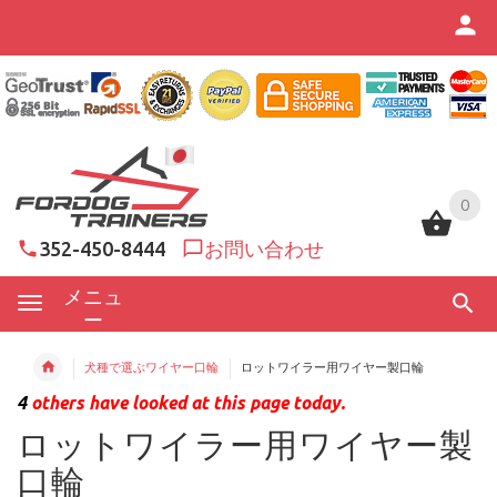
0
0
352-450-8444
お問い合わせ
メニュ
ー
犬種で選ぶワイヤー口輪
ロットワイラー用ワイヤー製口輪
4
others have looked at this page today.
ロットワイラー用ワイヤー製
口輪