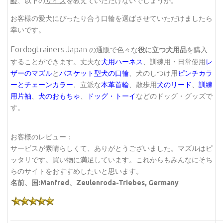
齢
、以下の
サイズ
を教えていただけないでしょうか。
お客様の愛犬にぴったり合う口輪を選ばさせていただけましたら
幸いです。
Fordogtrainers Japan
の通販で色々な
役に立つ犬用品
を購入
することができます。丈夫な
犬用ハーネス
、訓練用・日常使用
レ
ザーのマズル
と
バスケット型犬の口輪
、犬のしつけ用
ピンチカラ
ーとチェーンカラー
、立派な
本革首輪
、散歩用
犬のリード
、
訓練
用片袖
、
犬のおもちゃ
、
ドッグ・トーイ
などのドッグ・グッズで
す。
お客様のレビュー：
サービスが素晴らしくて、ありがとうございました。マズルはピ
ッタリです。買い物に満足しています。これからもみんなにそち
らのサイトをおすすめしたいと思います。
名前、国:Manfred、Zeulenroda-Triebes, Germany