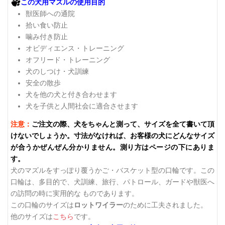
この犬用マズルの使用目的
獣医師への通院
拾い食い防止
噛み付き防止
オビディエンス・トレーニング
オフリード・トレーニング
犬のしつけ・犬訓練
安全の散歩
犬を他の犬と付き合わせます
犬を子供と人間社会に適合させます
注意：
ご注文の際、犬をちゃんと測って、サイズを全て書いて頂
けないでしょうか。寸法がなければ、お客様の犬にどんなサイズ
が合うかぜんぜん分かりません。測り方はページの下にありま
す。
犬のマズルをすっぽり覆うかご・バスケット型の口輪です。この
口輪は、多目的で、犬訓練、旅行、パトロール、ガードや獣医へ
の訪問の時に実用的な ものであります。
この口輪のサイズは
ロットワイラー
のために工夫されました。
他のサイズは
こちら
です。