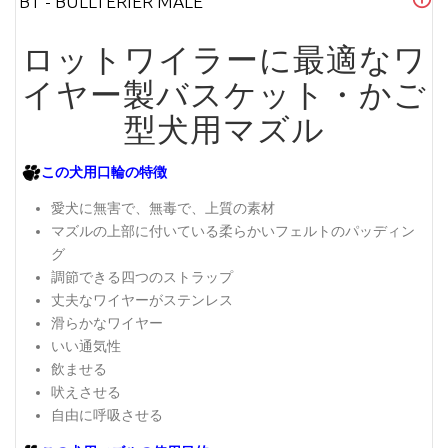
BT - BULLTERIER MALE
ロットワイラーに最適なワ
イヤー製バスケット・かご
型犬用マズル
この犬用口輪の特徴
愛犬に無害で、無毒で、上質の素材
マズルの上部に付いている柔らかいフェルトのパッディン
グ
調節できる四つのストラップ
丈夫なワイヤーがステンレス
滑らかなワイヤー
いい通気性
飲ませる
吠えさせる
自由に呼吸させる