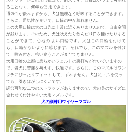
スケット・かごの形は強固で、耐久です。口輪はいつまでも崩れ
ることなく、何年も使 用できます。
通気性が優れますから、犬は無理なく呼吸することができます。
さらに、通気性が良いで、口輪の中が蒸れません。
この犬用口輪は犬の口先に非常に近くありませんので、自由空間
が残ります。そのため、犬は吠えたり飲んだり口を開けたりする
ことができて、心地の よい口輪です。犬はこの口輪を付けて
も、口輪がないように感じます。それでも、このマズルを付け
て、噛み付き、拾い食うことがまだできません。
犬用口輪の上部に柔らかいフェルトの裏打ちが付いていますの
で、愛犬に苦痛を与えず、快適です。さらに、このマズルはワン
タチにぴったりフィット して、ずれません。犬は足・爪を使っ
ても、引きはがしにくいです。
調節可能な二つのストラップがありますので、犬の鼻のサイズに
合わせて付けやすい犬用マズルです。
犬の訓練用ワイヤーマズル