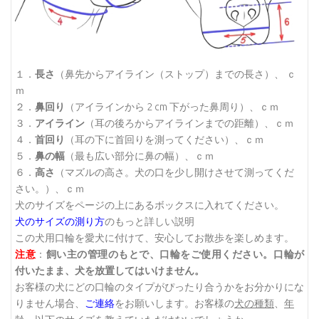
１．
長さ
（鼻先からアイライン（ストップ）までの長さ）、 ｃ
ｍ
２．
鼻回り
（アイラインから 2 cm 下がった鼻周り）、ｃｍ
３．
アイライン
（耳の後ろからアイラインまでの距離）、ｃｍ
４．
首回り
（耳の下に首回りを測ってください）、ｃｍ
５．
鼻の幅
（最も広い部分に鼻の幅）、ｃｍ
６．
高さ
（マズルの高さ。犬の口を少し開けさせて測ってくだ
さい。）、ｃｍ
犬のサイズをページの上にあるボックスに入れてください。
犬のサイズの測り方
のもっと詳しい説明
この犬用口輪を愛犬に付けて、安心してお散歩を楽しめます。
注意
：
飼い主の管理のもとで、口輪をご使用ください。口輪が
付いたまま、犬を放置してはいけません。
お客様の犬にどの口輪のタイプがぴったり合うかをお分かりにな
りません場合、
ご連絡
をお願いします。お客様の
犬の種類
、
年