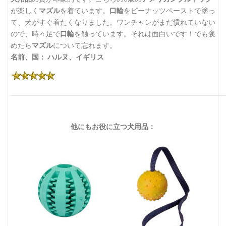
が楽しく
マズル
を着ています。
口輪
をピーナッツペーストで塗っ
て、犬がすぐ着たくなりました。ワンチャンがまだ慣れていない
ので、時々足で
口輪
を触っています。それは面白いです！でも褒
めたら
マズル
について忘れます。
名前、国： ハルヌ、イギリス
他にもお役に立つ犬用品：