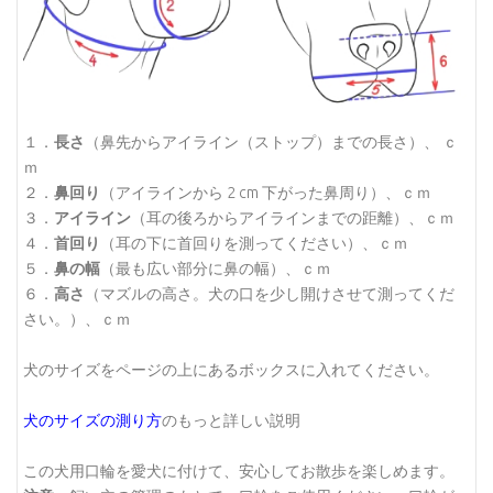
１．
長さ
（鼻先からアイライン（ストップ）までの長さ）、 ｃ
ｍ
２．
鼻回り
（アイラインから 2 cm 下がった鼻周り）、ｃｍ
３．
アイライン
（耳の後ろからアイラインまでの距離）、ｃｍ
４．
首回り
（耳の下に首回りを測ってください）、ｃｍ
５．
鼻の幅
（最も広い部分に鼻の幅）、ｃｍ
６．
高さ
（マズルの高さ。犬の口を少し開けさせて測ってくだ
さい。）、ｃｍ
犬のサイズをページの上にあるボックスに入れてください。
犬のサイズの測り方
のもっと詳しい説明
この犬用口輪を愛犬に付けて、安心してお散歩を楽しめます。