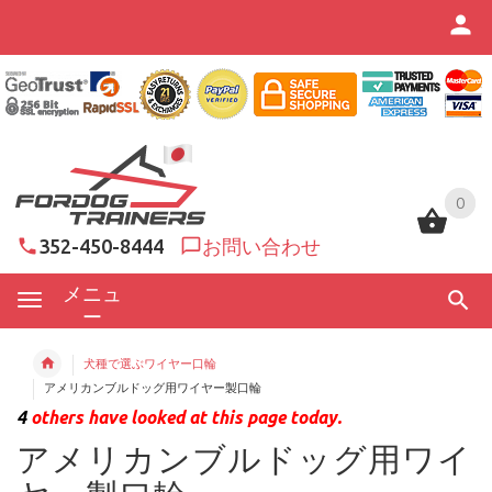
0
0
352-450-8444
お問い合わせ
メニュ
ー
犬種で選ぶワイヤー口輪
アメリカンブルドッグ用ワイヤー製口輪
4
others have looked at this page today.
アメリカンブルドッグ用ワイ