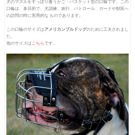
犬のマズルをすっぽり覆うかご・バスケット型の口輪です。この
口輪は、多目的で、犬訓練、旅行、パトロール、ガードや獣医へ
の訪問の時に実用的な ものであります。
この口輪のサイズは
アメリカンブルドッグ
のために工夫されまし
た。
他のサイズは
こちら
です。