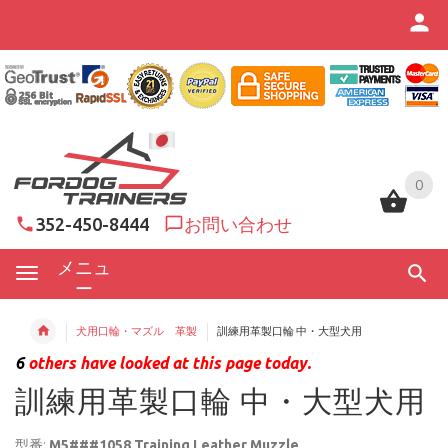
0
0
352-450-8444
お問い合わせ
メニュ
ー
犬用口輪・マズル 革製
訓練用革製口輪 中・大型犬用
6
others have looked at this page today.
訓練用革製口輪 中・大型犬用
型番:
M5###1058 Training Leather Muzzle