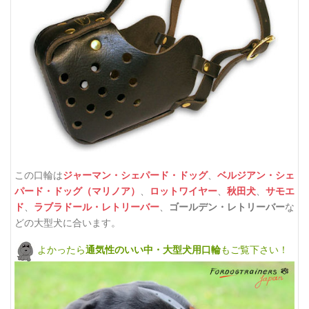
この口輪は
ジャーマン・シェパード・ドッグ
、
ベルジアン・シェ
パード・ドッグ（マリノア）
、
ロットワイヤー
、
秋田犬
、
サモエ
ド
、
ラブラドール・レトリーバー
、
ゴールデン・レトリーバー
な
どの大型犬に合います。
よかったら
通気性のいい中・大型犬用口輪
もご覧下さい！