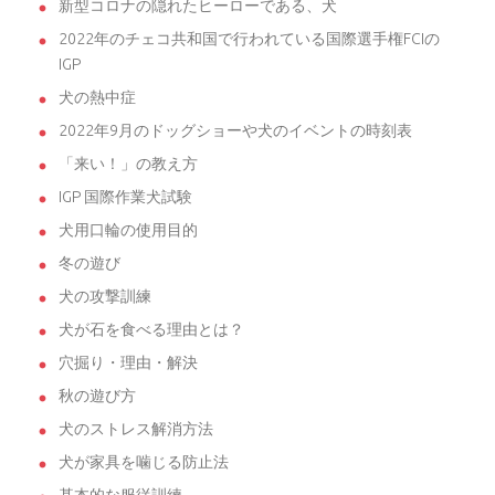
新型コロナの隠れたヒーローである、犬
2022年のチェコ共和国で行われている国際選手権FCIの
IGP
犬の熱中症
2022年9月のドッグショーや犬のイベントの時刻表
「来い！」の教え方
IGP 国際作業犬試験
犬用口輪の使用目的
冬の遊び
犬の攻撃訓練
犬が石を食べる理由とは？
穴掘り・理由・解決
秋の遊び方
犬のストレス解消方法
犬が家具を噛じる防止法
基本的な服従訓練