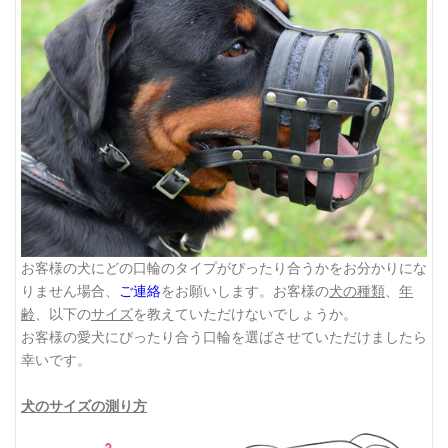
お客様の犬にどの口輪のタイプがぴったり合うかをお分かりにな
りません場合、
ご連絡
をお願いします。お客様の
犬の種類
、
年
齢
、以下の
サイズ
を教えていただけないでしょうか。
お客様の愛犬にぴったり合う口輪を選ばさせていただけましたら
幸いです。
犬のサイズの測り方