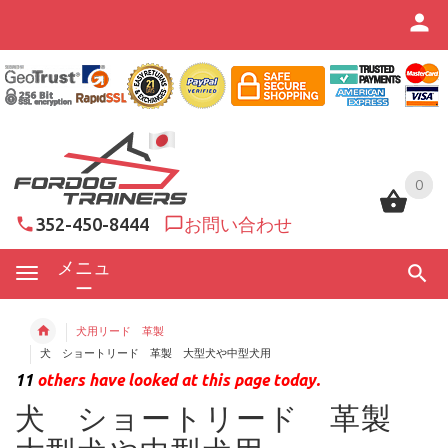
0
0
352-450-8444
お問い合わせ
メニュ
ー
犬用リード 革製
犬 ショートリード 革製 大型犬や中型犬用
11
others have looked at this page today.
犬 ショートリード 革製