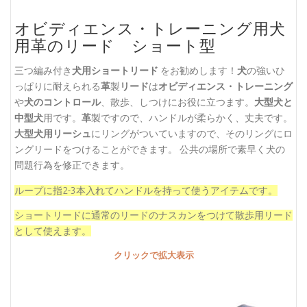
オビディエンス・トレーニング用犬
用革のリード ショート型
三つ編み付き
犬用ショートリード
をお勧めします！
犬
の強いひ
っぱりに耐えられる
革
製
リード
は
オビディエンス・トレーニング
や
犬のコントロール
、散歩、しつけにお役に立つます。
大型犬と
中型犬
用です。
革
製ですので、ハンドルが柔らかく、丈夫です。
大型犬用リーシュ
にリングがついていますので、そのリングにロ
ングリードをつけることができます。 公共の場所で素早く犬の
問題行為を修正できます。
ループに指2-3本入れてハンドルを持って使うアイテムです。
ショートリードに通常のリードのナスカンをつけて散歩用リード
として使えます。
クリックで拡大表示