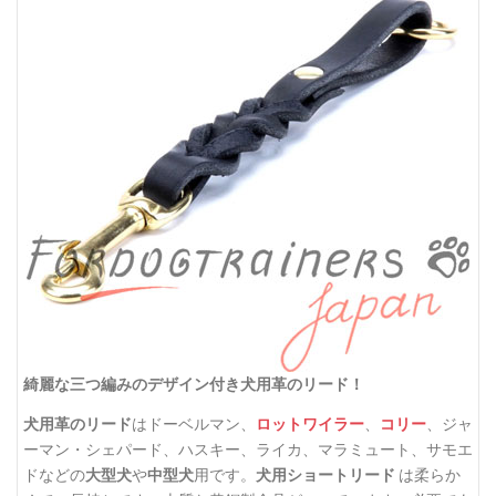
綺麗な三つ編みのデザイン付き犬用革のリード！
犬用革のリード
はドーベルマン、
ロットワイラー
、
コリー
、ジャ
ーマン・シェパード、ハスキー、ライカ、マラミュート、サモエ
ドなどの
大型犬
や
中型犬
用です。
犬用ショートリード
は柔らか