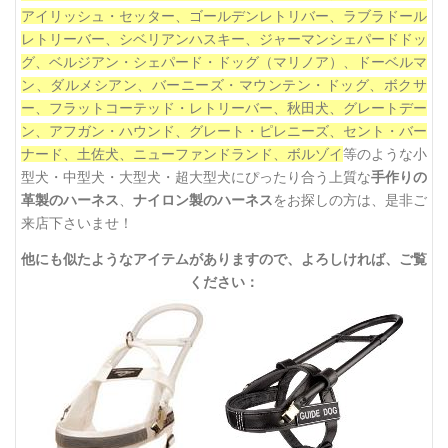
アイリッシュ・セッター、ゴールデンレトリバー、ラブラドール
レトリーバー、シベリアンハスキー、ジャーマンシェパードドッ
グ、ベルジアン・シェパード・ドッグ（マリノア）、ドーベルマ
ン、ダルメシアン、
バーニーズ・マウンテン・ドッグ、ボクサ
ー、
フラットコーテッド・レトリーバー、秋田犬、グレートデー
ン、
アフガン・ハウンド、
グレート・ピレニーズ、セント・バー
ナード、土佐犬、ニューファンドランド、ボルゾイ
等のような小
型犬・中型犬・大型犬・超大型犬にぴったり合う上質な
手作りの
革製のハーネス
、
ナイロン製のハーネス
をお探しの方は、是非ご
来店下さいませ！
他にも似たようなアイテムがありますので、よろしければ、ご覧
ください：