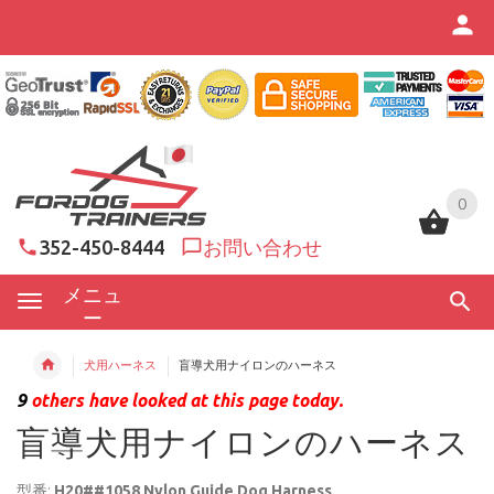
0
0
352-450-8444
お問い合わせ
メニュ
ー
犬用ハーネス
盲導犬用ナイロンのハーネス
9
others have looked at this page today.
盲導犬用ナイロンのハーネス
型番:
H20##1058 Nylon Guide Dog Harness