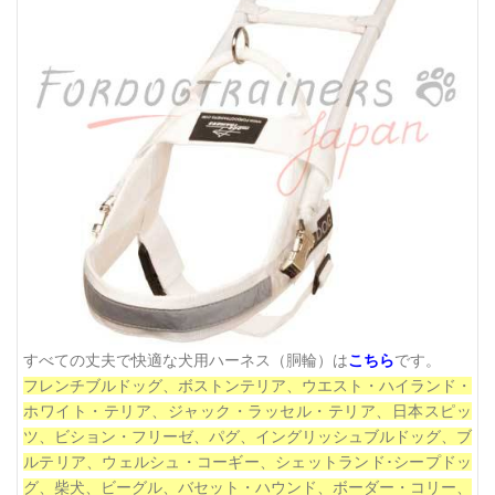
すべての丈夫で快適な犬用ハーネス（胴輪）は
こちら
です。
フレンチブルドッグ、ボストンテリア、
ウエスト・ハイランド・
ホワイト・テリア、
ジャック・ラッセル・テリア、
日本スピッ
ツ、
ビション・フリーゼ、パグ、イングリッシュブルドッグ、ブ
ルテリア、
ウェルシュ・コーギー、
シェットランド･シープドッ
グ、柴犬、ビーグル、
バセット・ハウンド、
ボーダー・コリー、