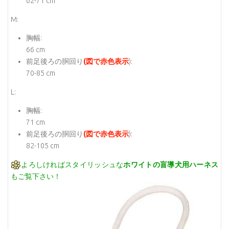
62-71 cm
M:
胸幅:
66 cm
前足後ろの胴回り
(図で赤色表示
):
70-85 cm
L:
胸幅:
71 cm
前足後ろの胴回り
(図で赤色表示
):
82-105 cm
よろしければスタイリッシュな
ホワイトの盲導犬用ハーネス
もご覧下さい！