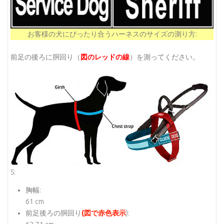
お客様の犬にぴったり合うハーネスのサイズの測り方:
前足の後ろに胴回り（
図のレッドの線
）を測ってください。
S:
胸幅:
61 cm
前足後ろの胴回り
(図で赤色表示
):