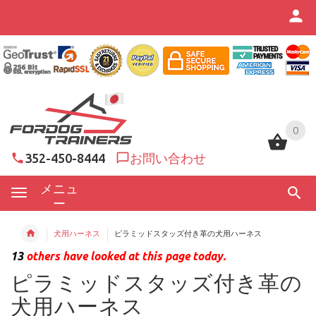
0
0
352-450-8444
お問い合わせ
メニュ
ー
犬用ハーネス
ピラミッドスタッズ付き革の犬用ハーネス
13
others have looked at this page today.
ピラミッドスタッズ付き革の
犬用ハーネス