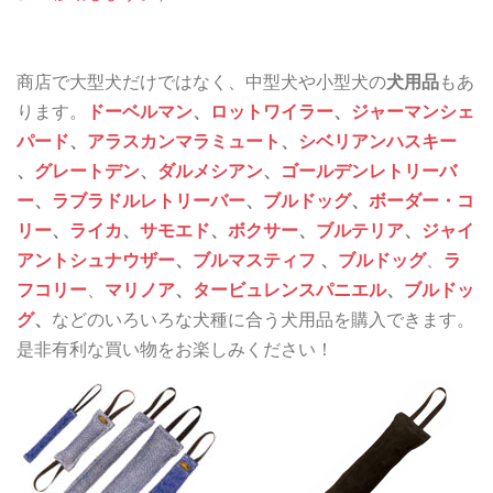
商店で大型犬だけではなく、中型犬や小型犬の
犬用品
もあ
ります。
ドーベルマン
、
ロットワイラー
、
ジャーマンシェ
パード
、
アラスカンマラミュート
、
シベリアンハスキー
、
グレートデン
、
ダルメシアン
、
ゴールデンレトリーバ
ー
、
ラブラドルレトリーバー
、
ブルドッグ
、
ボーダー・コ
リー
、
ライカ
、
サモエド
、
ボクサー
、
ブルテリア
、
ジャイ
アントシュナウザー
、
ブルマスティフ
、
ブルドッグ
、
ラ
フコリー
、
マリノア
、
タービュレン
スパニエル
、
ブルドッ
グ
、
などのいろいろな犬種に合う犬用品を購入できます。
是非有利な買い物をお楽しみください！