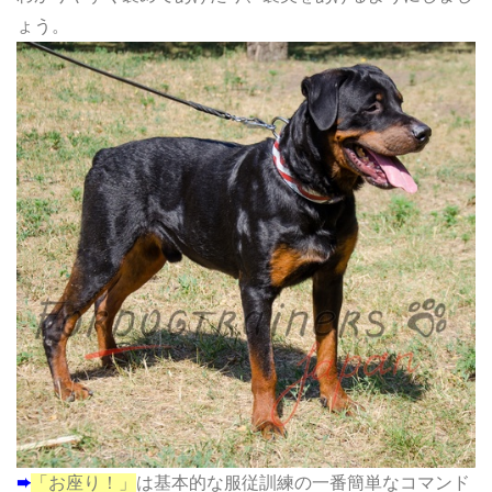
ょう。
➨
「お座り！」
は基本的な服従訓練の一番簡単なコマンド