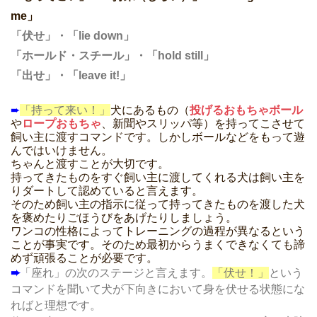
me」
「伏せ」・「lie down」
「ホールド・スチール」・「hold still」
「出せ」・「leave it!」
➨
「持って来い！」
犬にあるもの（
投げるおもちゃボール
や
ロープおもちゃ
、新聞やスリッパ等）を持ってこさせて
飼い主に渡すコマンドです。しかしボールなどをもって遊
んではいけません。
ちゃんと渡すことが大切です。
持ってきたものをすぐ飼い主に渡してくれる犬は飼い主を
りダートして認めていると言えます。
そのため飼い主の指示に従って持ってきたものを渡した犬
を褒めたりごほうびをあげたりしましょう。
ワンコの性格によってトレーニングの過程が異なるという
ことが事実です。そのため最初からうまくできなくても諦
めず頑張ることが必要です。
➨
「座れ」の次のステージと言えます。
「伏せ！」
という
コマンドを聞いて犬が下向きにおいて身を伏せる状態にな
ればと理想です。