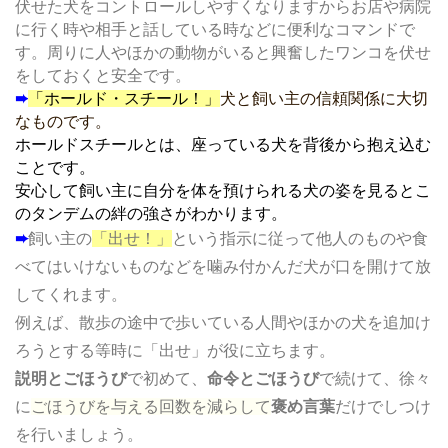
伏せた犬をコントロールしやすくなりますからお店や病院
に行く時や相手と話している時などに便利なコマンドで
す。周りに人やほかの動物がいると興奮したワンコを伏せ
をしておくと安全です。
➨
「ホールド・スチール！」
犬と飼い主の信頼関係に大切
なものです。
ホールドスチールとは、座っている犬を背後から抱え込む
ことです。
安心して飼い主に自分を体を預けられる犬の姿を見るとこ
のタンデムの絆の強さがわかります。
➨
飼い主の
「出せ！」
という指示に従って他人のものや食
べてはいけないものなどを噛み付かんだ犬が口を開けて放
してくれます。
例えば、散歩の途中で歩いている人間やほかの犬を追加け
ろうとする等時に「出せ」が役に立ちます。
説明とごほうび
で初めて、
命令とごほうび
で続けて、徐々
に
ごほうびを与える回数を減らして
褒め言葉
だけでしつけ
を行いましょう。