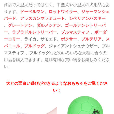
商店で大型犬だけではなく、中型犬や小型犬の
犬用品
もあ
ります。
ドーベルマン
、
ロットワイラー
、
ジャーマンシェ
パード
、
アラスカンマラミュート
、
シベリアンハスキー
、
グレートデン
、
ダルメシアン
、
ゴールデンレトリーバ
ー
、
ラブラドルレトリーバー
、
ブルマスティフ
、
ボーダ
ーコリー
、ライカ、サモエド、
ボクサー
、
ブルテリア
、
ス
パニエル
、
ブルドッグ
、
ジャイアントシュナウザー、ブル
マスティフ 、ブルドッグ
などのいろいろな犬種に合う犬
用品を購入できます。是非有利な買い物をお楽しみくださ
い！
犬との面白い遊びができるようなおもちゃをご覧くださ
い！