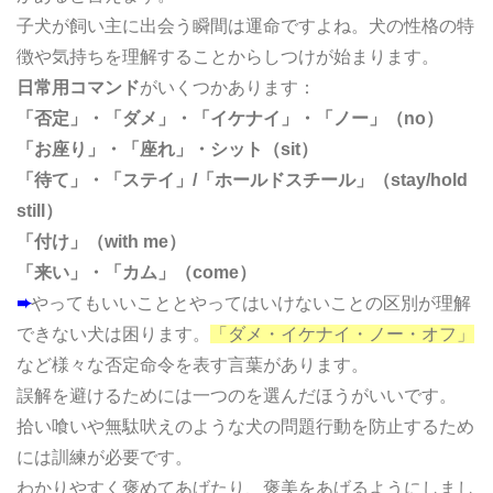
子犬が飼い主に出会う瞬間は運命ですよね。犬の性格の特
徴や気持ちを理解することからしつけが始まります。
日常用コマンド
がいくつかあります：
「否定」・「ダメ」・「イケナイ」・「ノー」（no）
「お座り」・「座れ」・シット（sit）
「待て」・「ステイ」/「ホールドスチール」（stay/hold 
still）
「付け」（with me）
「来い」・「カム」（come）
➨
やってもいいこととやってはいけないことの区別が理解
できない犬は困ります。
「ダメ・イケナイ・ノー・オフ」
など様々な否定命令を表す言葉があります。
誤解を避けるためには一つのを選んだほうがいいです。
拾い喰いや無駄吠えのような犬の問題行動を防止するため
には訓練が必要です。
わかりやすく褒めてあげたり、褒美をあげるようにしまし