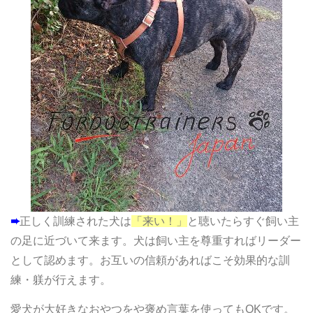
➨
正しく訓練された犬は
「来い！」
と聴いたらすぐ飼い主
の足に近づいて来ます。
犬は飼い主を尊重すればリーダー
として認めます。お互いの信頼があればこそ効果的な訓
練・躾が行えます。
愛犬が大好きなおやつをや褒め言葉を使ってもOKです。