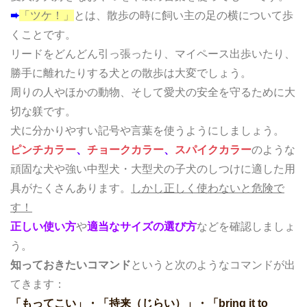
➨
「ツケ！」
とは、散歩の時に飼い主の足の横について歩
くことです。
リードをどんどん引っ張ったり、マイペース出歩いたり、
勝手に離れたりする犬との散歩は大変でしょう。
周りの人やほかの動物、そして愛犬の安全を守るために大
切な躾です。
犬に分かりやすい記号や言葉を使うようにしましょう。
ピンチカラー
、
チョークカラー
、
スパイクカラー
のような
頑固な犬や強い中型犬・大型犬の子犬のしつけに適した用
具がたくさんあります。
しかし正しく使わないと危険で
す！
正しい使い方
や
適当なサイズの選び方
などを確認しましょ
う。
知っておきたいコマンド
というと次のようなコマンドが出
てきます：
「もってこい」・「持来（じらい）」・「bring it to 