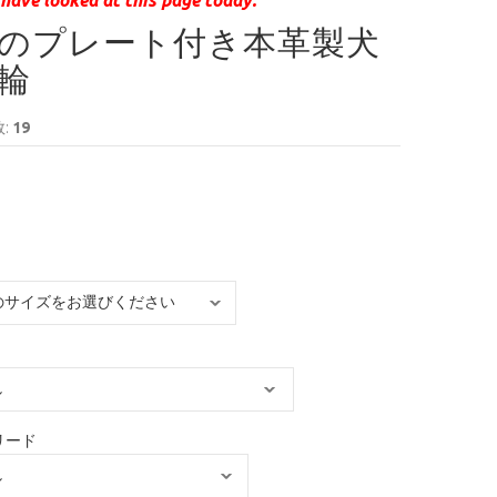
のプレート付き本革製犬
輪
:
19
リード