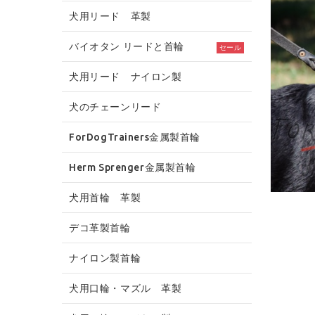
犬用リード 革製
バイオタン リードと首輪
セール
犬用リード ナイロン製
犬のチェーンリード
ForDogTrainers金属製首輪
Herm Sprenger金属製首輪
犬用首輪 革製
デコ革製首輪
ナイロン製首輪
犬用口輪・マズル 革製