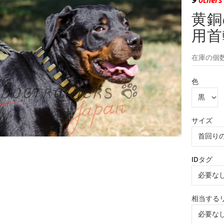
黄銅
用首
在庫の個数
色
サイズ
IDタグ
相当する