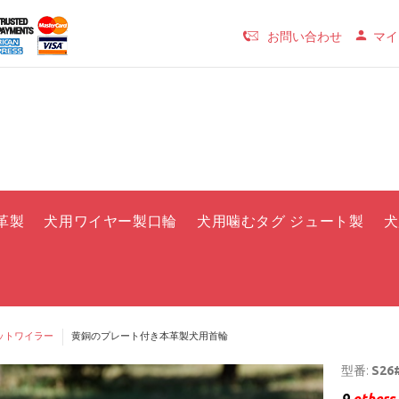
お問い合わせ
マイ
革製
犬用ワイヤー製口輪
犬用噛むタグ ジュート製
犬
ットワイラー
黄銅のプレート付き本革製犬用首輪
型番:
S26#
9
others 