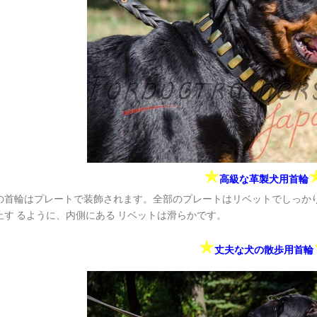
★
高級な革製犬用首輪
の首輪はプレートで装飾されます。全部のプレートはリベットでしっか
止す るように、内側にある リベットは滑らかです。
★
丈夫な犬の散歩用首輪