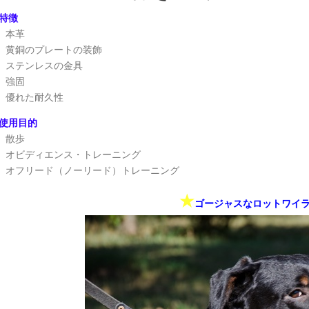
特徴
本革
黄銅のプレートの装飾
ステンレスの金具
強固
優れた耐久性
使用目的
散歩
オビディエンス・トレーニング
オフリード（ノーリード）トレーニング
★
ゴージャスなロットワイ