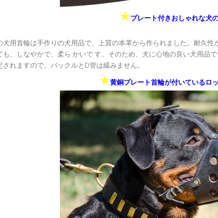
★
プレート付きおしゃれな犬
の犬用首輪は手作りの犬用品で、上質の本革から作られました。耐久性
ても、しなやかで、柔ら かいで す。そのため、犬に心地の良い犬用品
定されますので、バックルとD管は緩みません。
★
黄銅プレート首輪が付いているロ