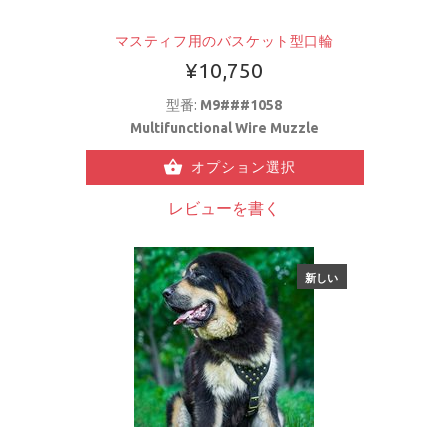
マスティフ用のバスケット型口輪
¥10,750
型番:
M9###1058
Multifunctional Wire Muzzle
オプション選択
レビューを書く
新しい