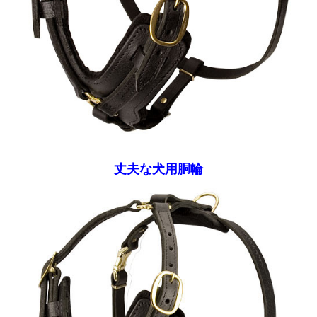
丈夫な犬用胴輪