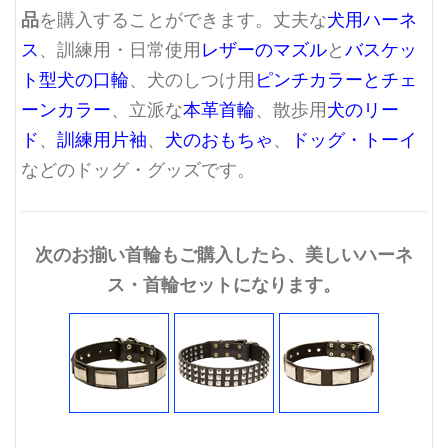
品
を購入することができます。丈夫な
犬用ハーネ
ス
、訓練用・日常使用
レザーのマズル
と
バスケッ
ト型犬の口輪
、犬のしつけ用
ピンチカラーとチェ
ーンカラー
、立派な
本革首輪
、散歩用
犬のリー
ド
、
訓練用片袖
、
犬のおもちゃ
、
ドッグ・トーイ
などのドッグ・グッズです。
次のお揃い首輪もご購入したら、美しいハーネ
ス・首輪セットになります。