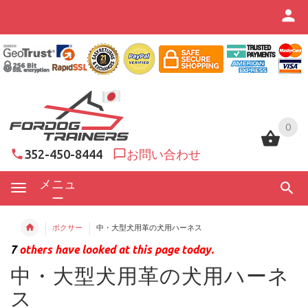
0
0
352-450-8444
お問い合わせ
メニュ
ー
ボクサー
中・大型犬用革の犬用ハーネス
7
others have looked at this page today.
中・大型犬用革の犬用ハーネ
ス