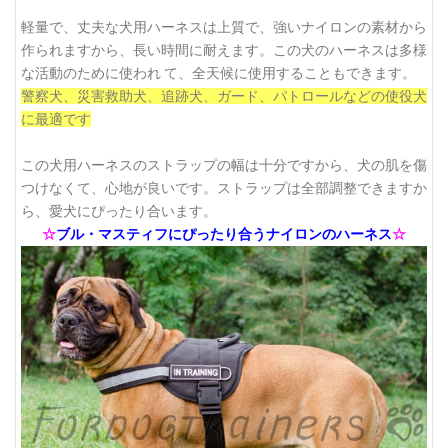
軽量で、丈夫な犬用ハーネスは上質で、強いナイロンの素材から
作られますから、長い時間に耐えます。この犬のハーネスは多様
な活動のために使われ て、全天候に使用することもできます。
警察犬、災害救助犬、追跡犬、ガード、パトロールなどの使役犬
に最適です
この犬用ハーネスのストラップの幅は十分ですから、犬の肌を傷
つけなくて、心地が良いです。ストラップは全部調整できますか
ら、愛犬にぴったり合います。
☆
ブル・マスティフにぴったり合うナイロンのハーネス
☆