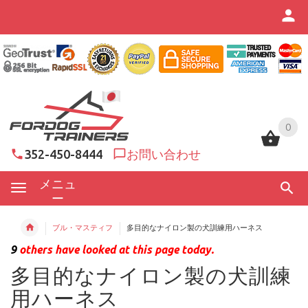
0
0
352-450-8444
お問い合わせ
メニュ
ー
ブル・マスティフ
多目的なナイロン製の犬訓練用ハーネス
9
others have looked at this page today.
多目的なナイロン製の犬訓練
用ハーネス