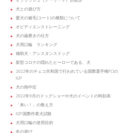
オフリッシュ（ノーリード）お散歩
犬との遊び方
愛犬の被毛(コート)の種類について
オビディエンストレーニング
犬の歯磨きの仕方
犬用口輪 ランキング
補助犬・アシスタンスドッグ
新型コロナの隠れたヒーローである、犬
2022年のチェコ共和国で行われている国際選手権FCIの
IGP
犬の熱中症
2022年9月のドッグショーや犬のイベントの時刻表
「来い！」の教え方
IGP 国際作業犬試験
犬用口輪の使用目的
冬の遊び