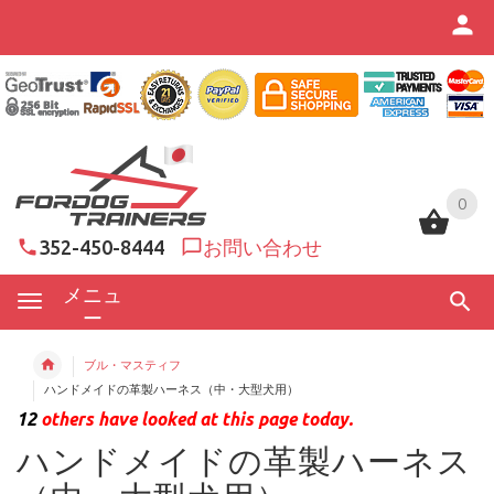
0
0
352-450-8444
お問い合わせ
メニュ
ー
ブル・マスティフ
ハンドメイドの革製ハーネス（中・大型犬用）
12
others have looked at this page today.
ハンドメイドの革製ハーネス