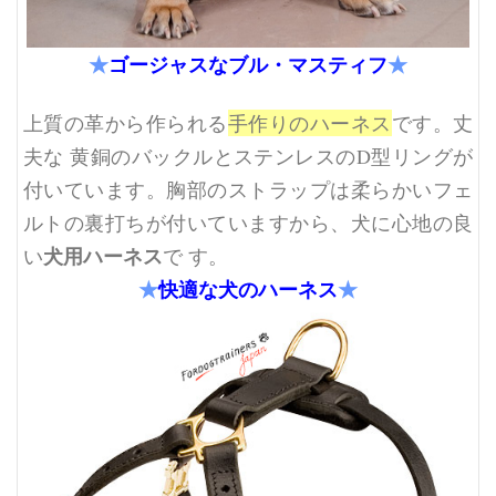
★
ゴージャスなブル・マスティフ
★
上質の革から作られる
手作りのハーネス
です。丈
夫な 黄銅のバックルとステンレスのD型リングが
付いています。胸部のストラップは柔らかいフェ
ルトの裏打ちが付いていますから、犬に心地の良
犬用ハーネス
い
で す。
★
快適な犬のハーネス
★