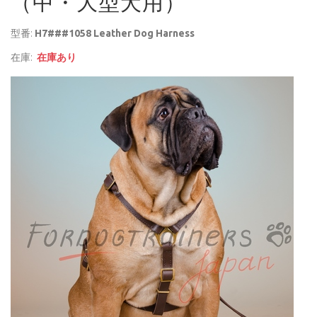
（中・大型犬用）
型番:
H7###1058 Leather Dog Harness
在庫:
在庫あり