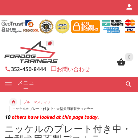
0
0
352-450-8444
お問い合わせ
メニュ
ー
ブル・マスティフ
ニッケルのプレート付き中・大型犬用革製デコカラー
10
others have looked at this page today.
ニッケルのプレート付き中・