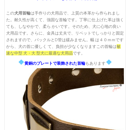
この
犬用首輪
は手作りの犬用品で、上質の本革から作られまし
た。耐久性が高くて、強固な首輪です。丁寧に仕上げた革は強く
ても、しなやかで、柔ら かいです。そのため、犬に心地の良い
犬用品です。さらに、金具は丈夫で、リベットでしっかりと固定
されますので、バックルとD管は緩みません。幅 は４０ｍｍです
から、犬の首に優しく て、負担が少なくなりますこの首輪は
敏
速な中型 犬・大 型犬に最適な犬用品
です。
❖
❖
黄銅のプレートで装飾された首輪
もあります