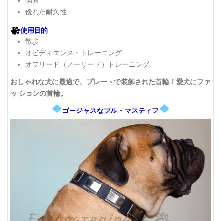
強固
優れた耐久性
使用目的
散歩
オビディエンス・トレーニング
オフリード（ノーリード）トレーニング
おしゃれな犬に最適で、プレートで装飾された首輪！愛犬にファ
ッ ションの首輪。
❖
❖
ゴージャスなブル・マスティフ