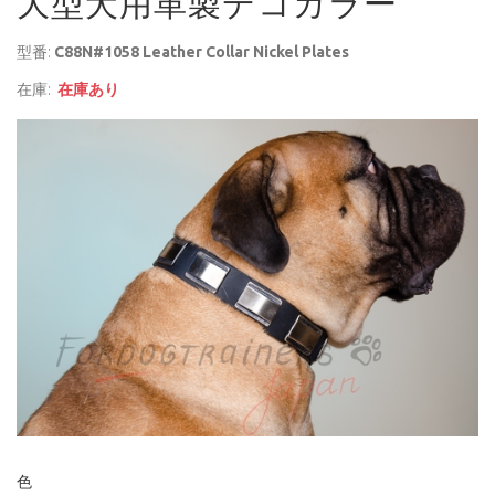
大型犬用革製デコカラー
型番:
C88N#1058 Leather Collar Nickel Plates
在庫:
在庫あり
色