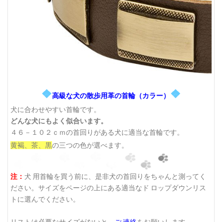
❖
❖
高級な犬の散歩用革の首輪（カラー）
犬に合わせやすい首輪です。
どんな犬にもよく似合います。
４６－１０２ｃｍの首回りがある犬に適当な首輪です。
黄褐、茶、黒
の三つの色が選べます。
注：
犬 用首輪を買う前に、是非犬の首回りをちゃんと測ってく
ださい。サイズをページの上にある適当なド ロップダウンリス
トに選んでください。
リストは必要なサイズがないと、
ご 連絡
をお願いします。