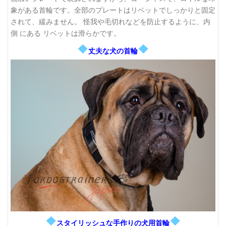
象がある首輪です。全部のプレートはリベットでしっかりと固定
されて、緩みません。 怪我や毛切れなどを防止するように、内
側 にある リベットは滑らかです。
❖
❖
丈夫な犬の首輪
❖
❖
スタイリッシュな手作りの犬用首輪