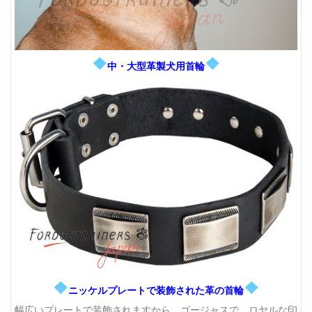
❖
❖
中・大型革製犬用首輪
❖
❖
ニッケルプレートで装飾された革の首輪
幅広いプレートで装飾されますから、ゴージャスで、ロヤルな印