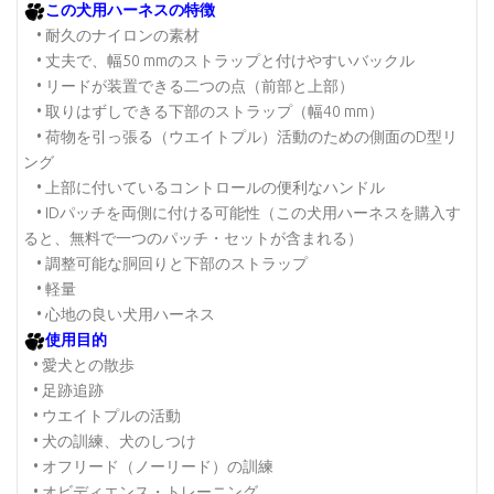
この犬用ハーネスの特徴
• 耐久のナイロンの素材
• 丈夫で、幅50 mmのストラップと付けやすいバックル
• リードが装置できる二つの点（前部と上部）
• 取りはずしできる下部のストラップ（幅40 mm）
• 荷物を引っ張る（ウエイトプル）活動のための側面のD型リ
ング
• 上部に付いているコントロールの便利なハンドル
• IDパッチを両側に付ける可能性（この犬用ハーネスを購入す
ると、無料で一つのパッチ・セットが含まれる）
• 調整可能な胴回りと下部のストラップ
• 軽量
• 心地の良い犬用ハーネス
使用目的
• 愛犬との散歩
• 足跡追跡
• ウエイトプルの活動
• 犬の訓練、犬のしつけ
• オフリード（ノーリード）の訓練
• オビディエンス・トレーニング