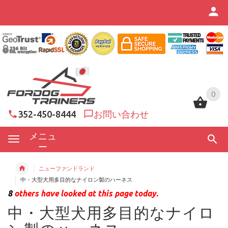
0
0
352-450-8444
お問い合わせ
メニュ
ー
ニューファンドランド
中・大型犬用多目的なナイロン製のハーネス
8
others have looked at this page today.
中・大型犬用多目的なナイロ