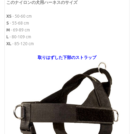
このナイロンの犬用ハーネスのサイズ
XS
- 50-60 cm
S
- 55-68 cm
M
- 69-89 cm
L
- 80-109 cm
XL
- 85-120 cm
取りはずした下部のストラップ