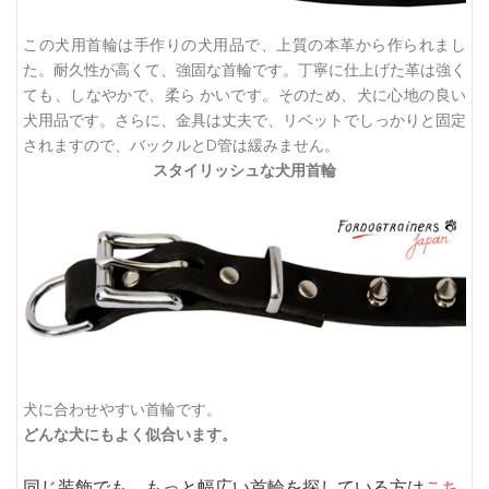
この犬用首輪は手作りの犬用品で、上質の本革から作られまし
た。耐久性が高くて、強固な首輪です。丁寧に仕上げた革は強く
ても、しなやかで、柔ら かいです。そのため、犬に心地の良い
犬用品です。さらに、金具は丈夫で、リベットでしっかりと固定
されますので、バックルとD管は緩みません。
スタイリッシュな犬用首輪
犬に合わせやすい首輪です。
どんな犬にもよく似合います。
同じ装飾でも、もっと幅広い首輪を探している方は
こち