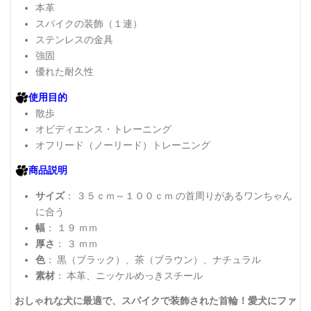
本革
スパイクの装飾（１連）
ステンレスの金具
強固
優れた耐久性
使用目的
散歩
オビディエンス・トレーニング
オフリード（ノーリード）トレーニング
商品説明
サイズ
： ３５ｃｍ～１００ｃｍ の首周りがあるワンちゃん
に合う
幅
： １９ ｍｍ
厚さ
： ３ ｍｍ
色
： 黒（ブラック）、茶（ブラウン）、ナチュラル
素材
： 本革、ニッケルめっきスチール
おしゃれな犬に最適で、スパイクで装飾された首輪！愛犬にファ