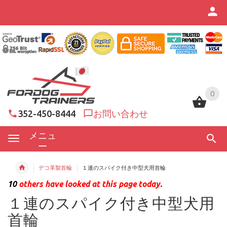
0
0
352-450-8444
お問い合わせ
メニュ
ー
デコ革製首輪
１連のスパイク付き中型犬用首輪
10
others have looked at this page today.
１連のスパイク付き中型犬用
首輪