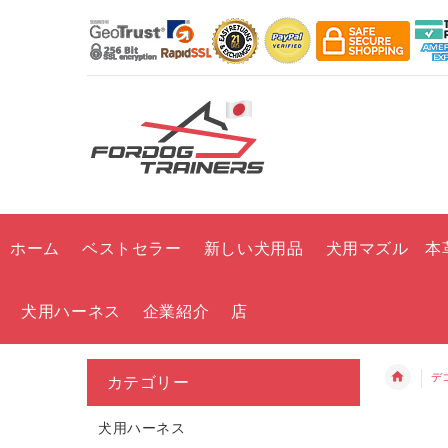
ホーム
ベストセラー
新しい犬用品
犬用マズル 本
犬用ハーネス
企業紹介
店
デ
カテゴリー
犬用ハーネス