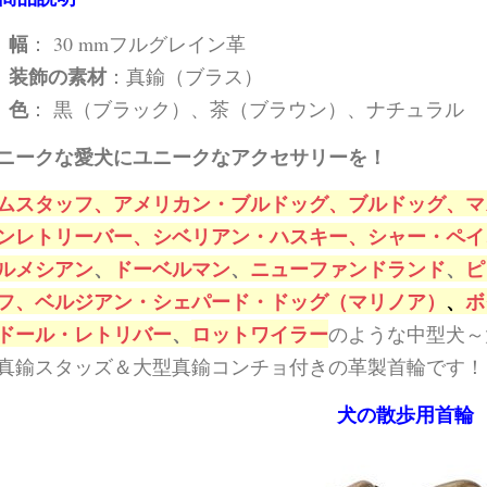
幅
： 30 mmフルグレイン革
装飾の素材
：真鍮（ブラス）
色
： 黒（ブラック）、茶（ブラウン）、ナチュラル
ニークな愛犬にユニークなアクセサリーを！
ムスタッフ、
アメリカン・ブルドッグ、
ブルドッグ、
マ
ンレトリーバー、
シベリアン・ハスキー、
シャー・ペイ
ルメシアン
、
ドーベルマン
、
ニューファンドランド
、
ピ
フ、
ベルジアン・シェパード・ドッグ（マリノア）
、
ボ
ドール・レトリバー
、
ロットワイラー
のような
中型犬～
真鍮スタッズ＆大型真鍮コンチョ付きの革製首輪です！
犬の散歩用首輪