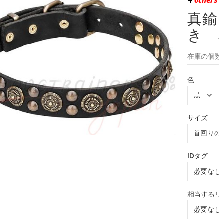
真鍮
き 
在庫の個数
色
サイズ
IDタグ
相当する