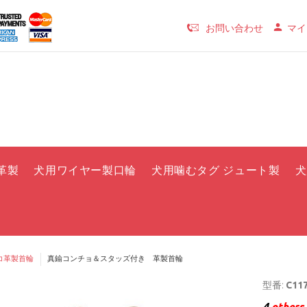
お問い合わせ
マイ
革製
犬用ワイヤー製口輪
犬用噛むタグ ジュート製
犬
コ革製首輪
真鍮コンチョ＆スタッズ付き 革製首輪
型番:
C117
4
others 