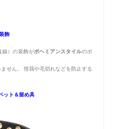
装飾
ボヘミアンスタイル
真鍮）の装飾が
のポ
ません。 怪我や毛切れなどを防止する
ベット＆留め具