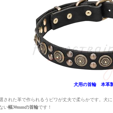
犬用の首輪 本革
選された革で作られるうビワが丈夫で柔らかです。犬に
幅30mmの首輪
ない
です！