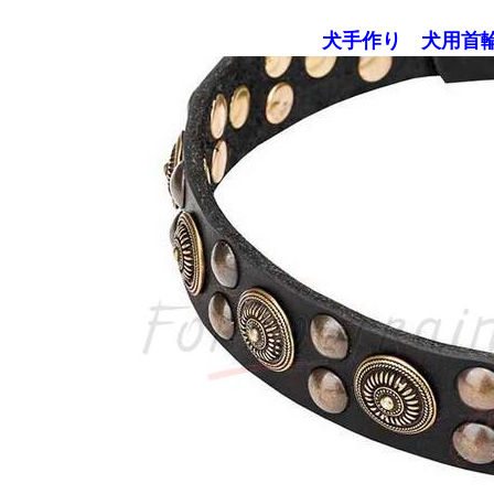
犬手作り 犬用首