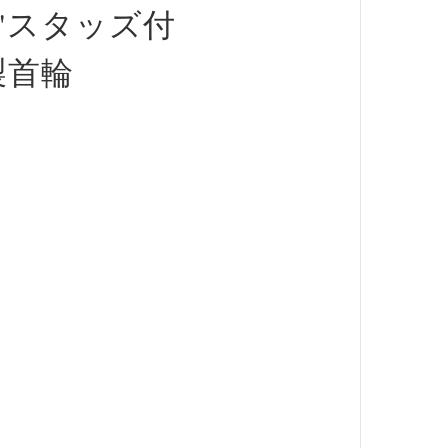
"スタッズ付
製首輪