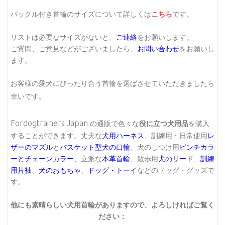
バックル付き首輪のサイズについて詳しくは
こちら
です。
リストは必要なサイズがないと、
ご連絡
をお願いします。
ご質問、ご意見などがございましたら、
お問い合わせ
をお願いし
ます。
お客様の愛犬にぴったり合う首輪を選ばさせていただきましたら
幸いです。
Fordogtrainers Japan
の通販で色々な
役に立つ犬用品
を購入
することができます。丈夫な
犬用ハーネス
、訓練用・日常使用
レ
ザーのマズル
と
バスケット型犬の口輪
、犬のしつけ用
ピンチカラ
ーとチェーンカラー
、立派な
本革首輪
、散歩用
犬のリード
、
訓練
用片袖
、
犬のおもちゃ
、
ドッグ・トーイ
などのドッグ・グッズで
す。
他にも素晴らしい犬用首輪がありますので、よろしければご覧く
ださい：