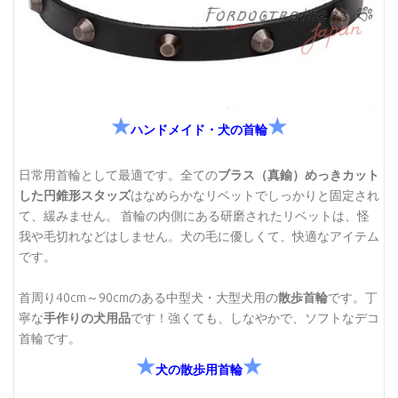
★
★
ハンドメイド・犬の首輪
日常用首輪として最適です。全ての
ブラス（真鍮）めっきカット
した円錐形スタッズ
はなめらかなリベットでしっかりと固定され
て、緩みません。 首輪の内側にある研磨されたリベットは、怪
我や毛切れなどはしません。犬の毛に優しくて、快適なアイテム
です。
首周り40cm～90cmのある中型犬・大型犬用の
散歩首輪
です。丁
寧な
手作りの犬用品
です！強くても、しなやかで、ソフトなデコ
首輪です。
★
★
犬の散歩用首輪