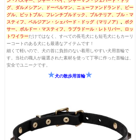
ン・ハスキー、
シャー・ペイ、
ジャーマン・シェパード・ドッ
グ、
ダルメシアン
、
ドーベルマン
、
ニューファンドランド
、
ビー
グル
、
ピットブル、
フレンチブルドック、
ブルテリア、
ブル・マ
スティフ、
ベルジアン・シェパード・ドッグ（マリノア）
、
ボク
サー、
ボルドー・マスティフ、
ラブラドール・レトリバー
、
ロッ
トワイラー
だけではなく、すべての長毛犬にも短毛犬にもカーリ
ーコートのある犬にも最適なアイテムです！
細くて軽いので、犬の首に負担のない着用しやすい犬用首輪で
す。当社の職人が厳選された素材を使って丁寧に作った首輪は、
安全でユニークです。
★
★
犬の散歩用首輪