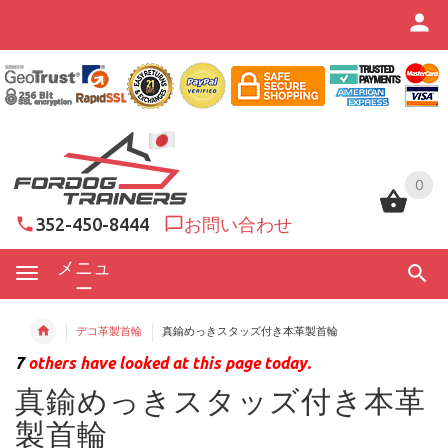
0
0
352-450-8444
お問い合わせ
メニュ
ー
デコ革製首輪
真鍮めっきスタッズ付き本革製首輪
7
others have looked at this page today.
真鍮めっきスタッズ付き本革
製首輪