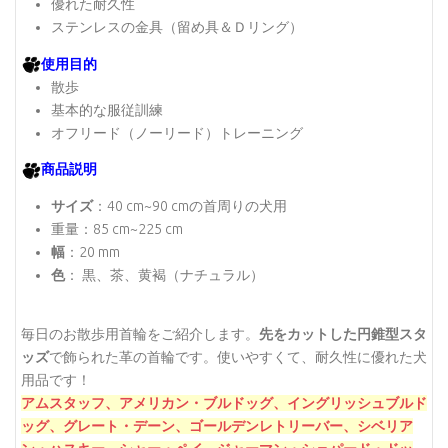
優れた耐久性
ステンレスの金具（留め具＆Ｄリング）
使用目的
散歩
基本的な服従訓練
オフリード（ノーリード）トレーニング
商品説明
サイズ
：40 cm~90 cmの首周りの犬用
重量：85 cm~225 cm
幅
：20 mm
色
： 黒、茶、黄褐（ナチュラル）
毎日のお散歩用首輪をご紹介します。
先をカットした円錐型スタ
ッズ
で飾られた革の首輪です。使いやすくて、耐久性に優れた犬
用品です！
アムスタッフ、
アメリカン・ブルドッグ、
イングリッシュブルド
ッグ、
グレート・デーン、
ゴールデンレトリーバー、
シベリア