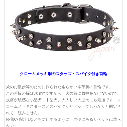
クロームメッキ鋼のスタッズ・スパイク付き首輪
犬のお散歩等のために作られた柔らかい本革製の首輪です。
この首輪の幅は30 mmですから、犬の首に負担をかけないので、
皮膚が敏感な小型犬～中型犬、大人しい大型犬にも最適です！ク
ロームメッキスタッズとスパイクがリベットでしっかりと固定さ
れて、緩みません。
怪我や毛切れなどを防止するように、内側にあるリベットは滑ら
かです。