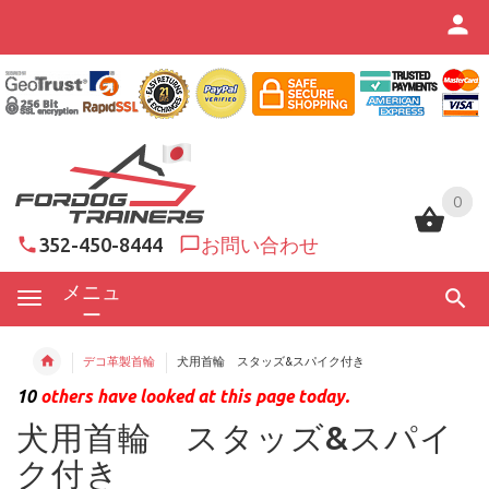
0
0
352-450-8444
お問い合わせ
メニュ
ー
デコ革製首輪
犬用首輪 スタッズ&スパイク付き
10
others have looked at this page today.
犬用首輪 スタッズ&スパイ
ク付き