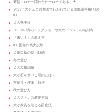
新型コロナの隠れたヒーローである、犬
2022年のチェコ共和国で行われている国際選手権FCIの
IGP
犬の熱中症
2022年9月のドッグショーや犬のイベントの時刻表
「来い！」の教え方
IGP 国際作業犬試験
犬用口輪の使用目的
冬の遊び
犬の攻撃訓練
犬が石を食べる理由とは？
穴掘り・理由・解決
秋の遊び方
犬のストレス解消方法
犬が家具を噛じる防止法