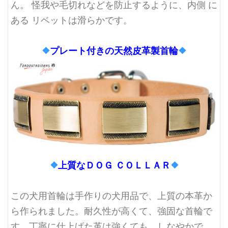
ん。 怪我や毛切れなどを防止するように、内側 に
ある リベットは滑らかです。
❖
プレート付きの天然皮革製首輪
❖
❖
上質なＤＯＧ ＣＯＬＬＡＲ
❖
この犬用首輪は手作りの犬用品で、上質の本革か
ら作られました。耐久性が高くて、強固な首輪で
す。丁寧に仕上げた革は強くても、しなやかで、