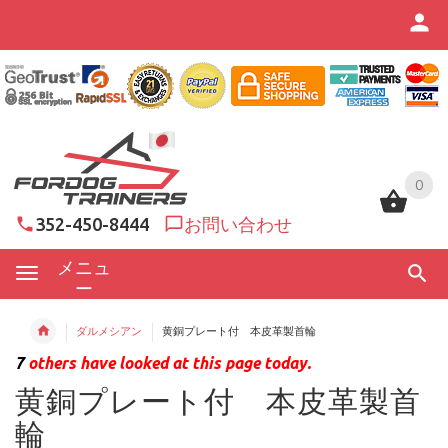
0
0
352-450-8444
お問い合わせ
メニュ
ー
ダルメシアン
黄銅プレート付 本皮革製首輪
7
others have looked at this page today.
黄銅プレート付 本皮革製首
輪