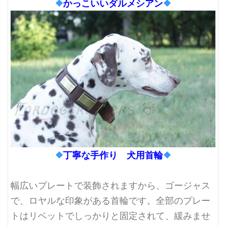
❖
かっこいいダルメシアン
❖
❖
丁寧な手作り 犬用首輪
❖
幅広いプレートで装飾されますから、ゴージャス
で、ロヤルな印象がある首輪です。全部のプレー
トはリベットでしっかりと固定されて、緩みませ