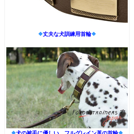
❖
丈夫な犬訓練用首輪
❖
❖
犬の被毛に優しい フルグレイン革の首輪
❖