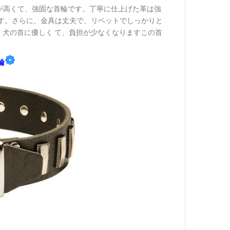
が高くて、強固な首輪です。丁寧に仕上げた革は強
す。さらに、金具は丈夫で、リベットでしっかりと
、犬の首に優しく て、負担が少なくなりますこの首
❁
輪