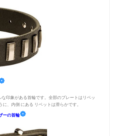
❁
ルな印象がある首輪です。全部のプレートはリベッ
に、内側 にある リベットは滑らかです。
❁
ザーの首輪