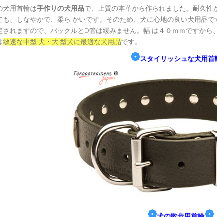
の犬用首輪は
手作りの犬用品
で、上質の本革から作られました。耐久性
ても、しなやかで、柔ら かいです。そのため、犬に心地の良い犬用品で
定されますので、バックルとD管は緩みません。幅 は４０ｍｍですから
は
敏速な中型 犬・大 型犬に最適な犬用品
です。
❁
スタイリッシュな犬用首
❁
❁
犬の散歩用首輪