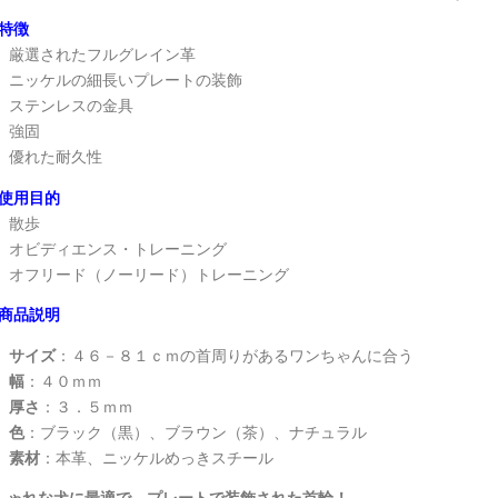
特徴
厳選されたフルグレイン革
ニッケルの細長いプレートの装飾
ステンレスの金具
強固
優れた耐久性
使用目的
散歩
オビディエンス・トレーニング
オフリード（ノーリード）トレーニング
商品説明
サイズ
：４６－８１ｃｍの首周りがあるワンちゃんに合う
幅
：４０ｍｍ
厚さ
：３．５ｍｍ
色
：ブラック（黒）、ブラウン（茶）、ナチュラル
素材
：本革、ニッケルめっきスチール