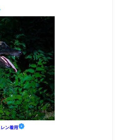
❁
❁
ュレン着用