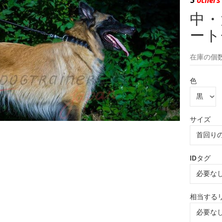
中・
ート
在庫の個数
色
サイズ
IDタグ
相当する