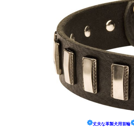
❁
丈夫な革製犬用首輪