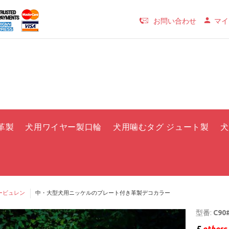
お問い合わせ
マイ
革製
犬用ワイヤー製口輪
犬用噛むタグ ジュート製
犬
ービュレン
中・大型犬用ニッケルのプレート付き革製デコカラー
型番:
C90#
5
others 