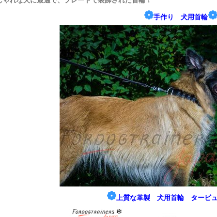
しゃれな犬に最適で、プレートで装飾された首輪！
❁
手作り 犬用首輪
❁
上質な革製 犬用首輪 タービ