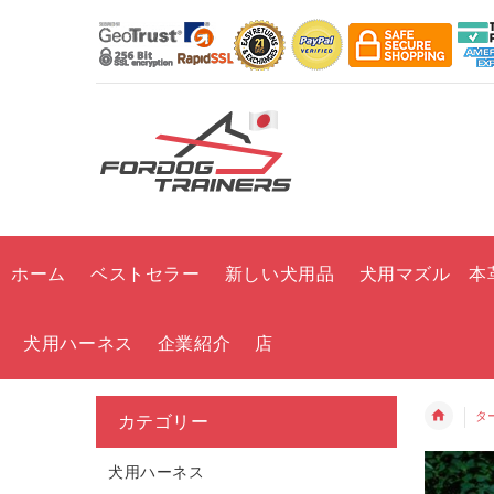
ホーム
ベストセラー
新しい犬用品
犬用マズル 本
犬用ハーネス
企業紹介
店
タ
カテゴリー
犬用ハーネス