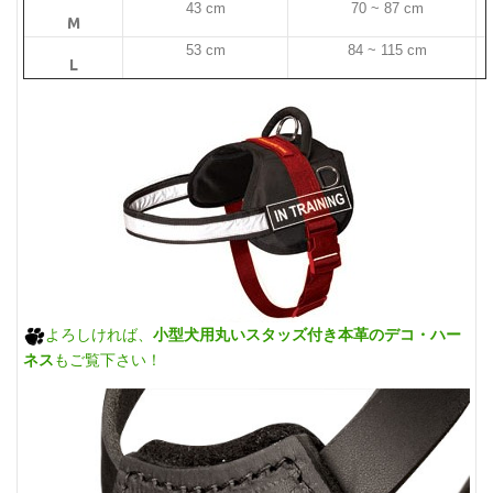
43 cm
70 ~ 87 cm
M
53 cm
84 ~ 115 cm
L
よろしければ、
小型犬用丸いスタッズ付き本革のデコ・ハー
ネス
もご覧下さい！