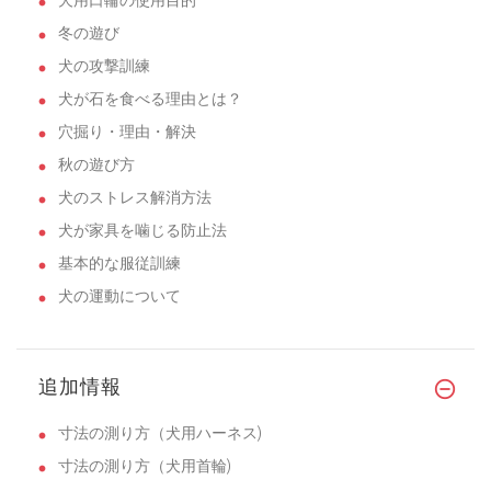
犬用口輪の使用目的
冬の遊び
犬の攻撃訓練
犬が石を食べる理由とは？
穴掘り・理由・解決
秋の遊び方
犬のストレス解消方法
犬が家具を噛じる防止法
基本的な服従訓練
犬の運動について
追加情報
寸法の測り方（犬用ハーネス)
寸法の測り方（犬用首輪)