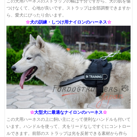
この犬用ハーネスのストラップの幅は十分ですから、犬の肌を傷
つけなくて、心地が良いです。ストラップは全部調整できますか
ら、愛犬にぴったり合います。
☆
犬の訓練・しつけ用ナイロンのハーネス
☆
☆
大型犬に最適なナイロンのハーネス
☆
この犬用ハーネスの上に飼い主にとって便利なハンドルも付いて
います。ハンドルを使って、犬をリードなしですぐにコントロー
ルできます。前部のス トラップは光を反射できる素材から作ら