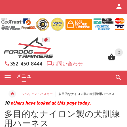
0
0
352-450-8444
お問い合わせ
メニュ
ー
シベリアン・ハスキー
多目的なナイロン製の犬訓練用ハーネス
10
others have looked at this page today.
多目的なナイロン製の犬訓練
用ハーネス