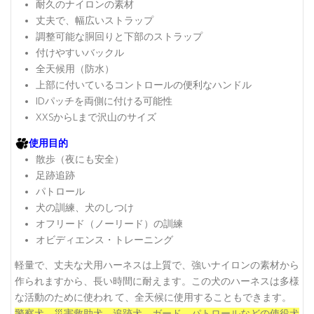
耐久のナイロンの素材
丈夫で、幅広いストラップ
調整可能な胴回りと下部のストラップ
付けやすいバックル
全天候用（防水）
上部に付いているコントロールの便利なハンドル
IDパッチを両側に付ける可能性
XXSからLまで沢山のサイズ
使用目的
散歩（夜にも安全）
足跡追跡
パトロール
犬の訓練、犬のしつけ
オフリード（ノーリード）の訓練
オビディエンス・トレーニング
軽量で、丈夫な犬用ハーネスは上質で、強いナイロンの素材から
作られますから、長い時間に耐えます。この犬のハーネスは多様
な活動のために使われ て、全天候に使用することもできます。
警察犬、災害救助犬、追跡犬、ガード、パトロールなどの使役犬