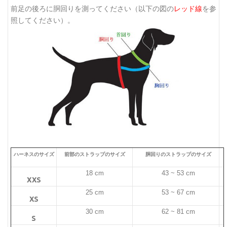
前足の後ろに胴回りを測ってください（以下の図の
レッド線
を参
照してください）。
ハーネスのサイズ
前部のストラップのサイズ
胴回りのストラップのサイズ
18 cm
43 ~ 53 cm
XXS
25 cm
53 ~ 67 cm
XS
30 cm
62 ~ 81 cm
S