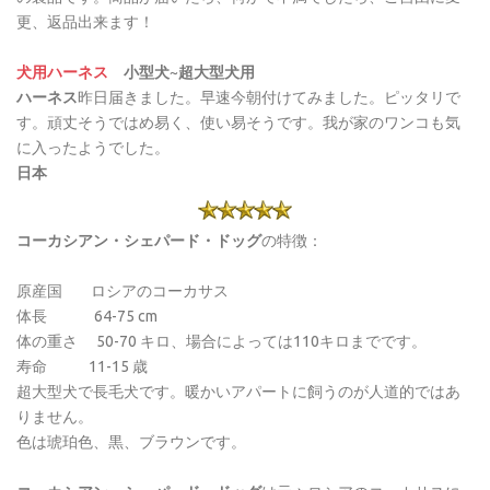
更、返品出来ます！
犬用ハーネス
小型犬
~
超大型犬用
ハーネス
昨日届きました。早速今朝付けてみました。ピッタリで
す。頑丈そうではめ易く、使い易そうです。我が家のワンコも気
に入ったようでした。
日本
コーカシアン・シェパード・ドッグ
の特徴：
原産国 ロシアのコーカサス
体長 64-75 cm
体の重さ 50-70 キロ、場合によっては110キロまでです。
寿命 11-15 歳
超大型犬で長毛犬です。暖かいアパートに飼うのが人道的ではあ
りません。
色は琥珀色、黒、ブラウンです。