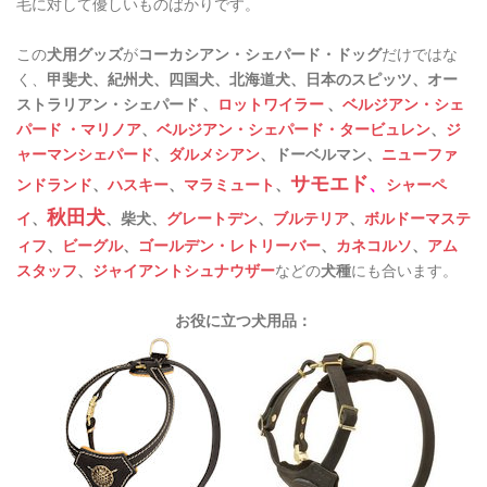
毛に対して優しいものばかりです。
この
犬用グッズ
が
コーカシアン・シェパード・ドッグ
だけではな
く、
甲斐犬、紀州犬、四国犬、北海道犬、日本のスピッツ、オー
ストラリアン・シェパード 、
ロットワイラー
、
ベルジアン・シェ
パード ・マリノア
、
ベルジアン・シェパード・タービュレン
、
ジ
ャーマンシェパード
、
ダルメシアン
、ドーベルマン、
ニューファ
サモエド
、
ンドランド
、
ハスキー
、
マラミュート
、
シャーペ
秋田犬
イ
、
、柴犬、
グレートデン
、
ブルテリア
、
ボルドーマステ
ィフ
、
ビーグル
、
ゴールデン・レトリーバー
、
カネコルソ
、
アム
スタッフ
、
ジャイアントシュナウザー
などの
犬種
にも合います。
お役に立つ犬用品：