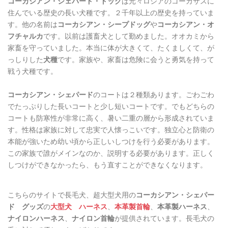
コーカシアン・シェパード・ドッグ
は元々ロシアのコーカサスに
住んでいる歴史の長い犬種です。２千年以上の歴史を持っていま
す。他の名前は
コーカシアン・シープドッグ
や
コーカシアン・オ
フチャルカ
です。以前は護畜犬として勤めました。オオカミから
家畜を守っていました。本当に体が大きくて、たくましくて、が
っしりした
犬種
です。家族や、家畜は危険に会うと勇気を持って
戦う犬種です。
コーカシアン・シェパード
のコートは２種類あります。ごわごわ
でたっぷりした長いコートと少し短いコートです。でもどちらの
コートも防寒性が非常に高く、暑い二重の層から形成されていま
す。性格は家族に対して忠実で人懐っこいです。独立心と防衛の
本能が強いため幼い頃から正しいしつけを行う必要があります。
この家族で誰がメインなのか、説明する必要があります。正しく
しつけができなかったら、もう直すことができなくなります。
こちらのサイトで長毛犬、超大型犬用の
コーカシアン・シェパー
ド グッズ
の
大型犬 ハーネス
、
本革製首輪
、
本革製ハーネス
、
ナイロンハーネス
、
ナイロン首輪
が提供されています。長毛犬の