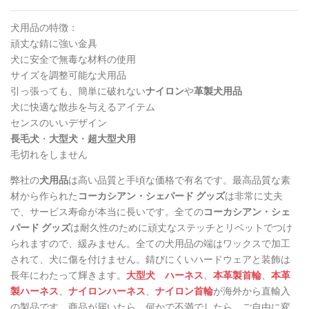
犬用品の特徴：
頑丈な錆に強い金具
犬に安全で無毒な材料の使用
サイズを調整可能な犬用品
引っ張っても、簡単に破れない
ナイロン
や
革製犬用品
犬に快適な散歩を与えるアイテム
センスのいいデザイン
長毛犬
・
大型犬
・
超大型犬用
毛切れをしません
弊社の
犬用品
は高い品質と手頃な価格で有名です。最高品質な素
材から作られた
コーカシアン・シェパード グッズ
は非常に丈夫
で、サービス寿命が本当に長いです。全ての
コーカシアン・シェ
パード グッズ
は耐久性のために頑丈なステッチとリベットでつけ
られますので、緩みません。全ての犬用品の端はワックスで加工
されて、犬に傷を付けません。錆びにくいハードウェアと装飾は
長年にわたって輝きます。
大型犬 ハーネス
、
本革製首輪
、
本革
製ハーネス
、
ナイロンハーネス
、
ナイロン首輪
が海外から直輸入
の製品です。商品が届いたら、何かで不満でしたら、ご自由に変