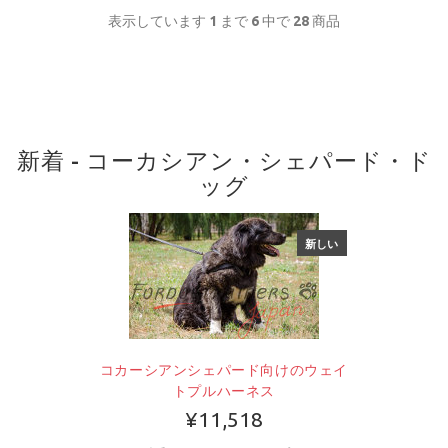
表示しています
1
まで
6
中で
28
商品
新着 - コーカシアン・シェパード・ド
ッグ
新しい
コカーシアンシェパード向けのウェイ
トプルハーネス
¥11,518