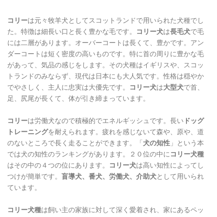
コリー
は元々牧羊犬としてスコットランドで用いられた犬種でし
た。特徴は細長い口と長く豊かな毛です。
コリー犬
は
長毛犬
で毛
には二層があります。オーバーコートは長くて、豊かです。アン
ダーコートは短く密度の高いものです。特に首の周りに豊かな毛
があって、気品の感じをします。その犬種はイギリスや、スコッ
トランドのみならず、現代は日本にも大人気です。性格は穏やか
でやさしく、主人に忠実は大優先です。
コリー犬
は
大型犬
で首、
足、尻尾が長くて、体が引き締まっています。
コリー
は労働犬なので積極的でエネルギッシュです。長い
ドッグ
トレーニング
を耐えられます。疲れを感じないて森や、原や、道
のないところで長く走ることができます。「
犬の知性
」という本
では犬の知性のランキングがあります。２０位の中に
コリー犬種
はその中の４つの位にあります。
コリー犬
は高い知性によってし
つけが簡単です。
盲導犬、番犬、労働犬、介助犬
として用いられ
ています。
コリー犬種
は飼い主の家族に対して深く愛着され、家にあるペッ