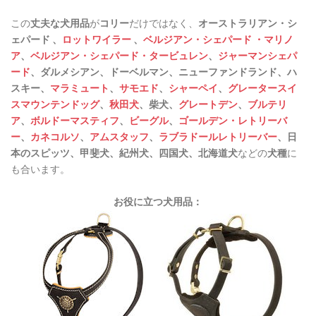
この
丈夫な犬用品
が
コリー
だけではなく、
オーストラリアン・シ
ェパード 、
ロットワイラー
、
ベルジアン・シェパード ・マリノ
ア
、
ベルジアン・シェパード・タービュレン
、
ジャーマンシェパ
ード
、ダルメシアン、ドーベルマン、ニューファンドランド、ハ
スキー、
マラミュート
、
サモエド
、
シャーペイ
、
グレータースイ
スマウンテンドッグ
、
秋田犬
、
柴犬、
グレートデン
、
ブルテリ
ア
、
ボルドーマスティフ
、
ビーグル
、
ゴールデン・レトリーバ
ー
、
カネコルソ
、
アムスタッフ
、
ラブラドールレトリーバー
、日
本のスピッツ、甲斐犬、紀州犬、四国犬、北海道犬
などの
犬種
に
も合います。
お役に立つ犬用品：