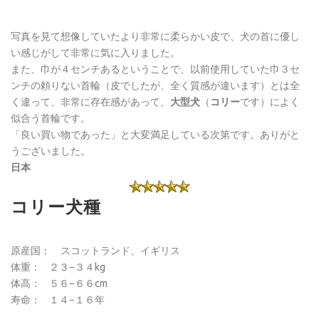
写真を見て想像していたより非常に柔らかい皮で、犬の首に優し
い感じがして非常に気に入りました。
また、巾が４センチあるということで、以前使用していた巾３セ
ンチの頼りない首輪（皮でしたが、全く質感が違います）とは全
く違って、非常に存在感があって、
大型犬
（
コリー
です）によく
似合う首輪です。
「良い買い物であった」と大変満足している次第です。ありがと
うございました。
日本
コリー犬種
原産国： スコットランド、イギリス
体重： ２３−３４kg
体高： ５６−６６cm
寿命： １４−１６年