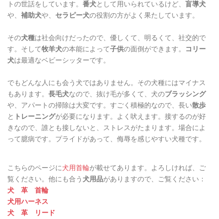
トの世話をしています。
番犬
として用いられているけど、
盲導犬
や、
補助犬
や、
セラピー犬
の役割の方がよく果たしています。
その
犬種
は社会向けだったので、優しくて、明るくて、社交的で
す。そして
牧羊犬
の本能によって
子供
の面倒ができます。
コリー
犬
は最適なベビーシッターです。
でもどんな人にも会う犬ではありません。その犬種にはマイナス
もあります。
長毛犬
なので、抜け毛が多くて、犬の
ブラッシング
や、アパートの掃除は大変です。すごく積極的なので、長い
散歩
と
トレーニング
が必要になります。よく吠えます。接するのが好
きなので、誰とも接しないと、ストレスがたまります。場合によ
って臆病です。プライドがあって、侮辱を感じやすい犬種です。
こちらのページに
犬用首輪
が載せてあります。よろしければ、ご
覧ください。他にも合う
犬用品
がありますので、ご覧ください：
犬 革 首輪
犬用ハーネス
犬 革 リード