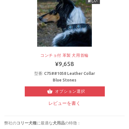
新しい
コンチョ付 革製 犬用首輪
¥9,658
型番:
C75##1058 Leather Collar
Blue Stones
オプション選択
レビューを書く
弊社の
コリー犬種
に最適な
犬用品
の特徴：