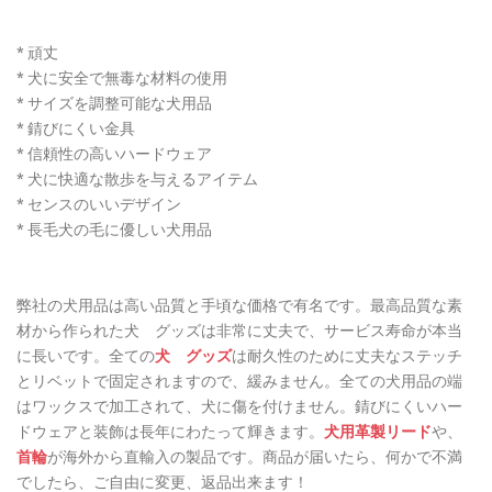
* 頑丈
* 犬に安全で無毒な材料の使用
* サイズを調整可能な犬用品
* 錆びにくい金具
* 信頼性の高いハードウェア
* 犬に快適な散歩を与えるアイテム
* センスのいいデザイン
* 長毛犬の毛に優しい犬用品
弊社の犬用品は高い品質と手頃な価格で有名です。最高品質な素
材から作られた犬 グッズは非常に丈夫で、サービス寿命が本当
に長いです。全ての
犬 グッズ
は耐久性のために丈夫なステッチ
とリベットで固定されますので、緩みません。全ての犬用品の端
はワックスで加工されて、犬に傷を付けません。錆びにくいハー
ドウェアと装飾は長年にわたって輝きます。
犬用革製リード
や、
首輪
が海外から直輸入の製品です。商品が届いたら、何かで不満
でしたら、ご自由に変更、返品出来ます！