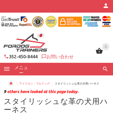
0
0
352-450-8444
お問い合わせ
メニュ
ー
アメリカン・ブルドッグ
スタイリッシュな革の犬用ハーネス
9
others have looked at this page today.
スタイリッシュな革の犬用ハ
ーネス