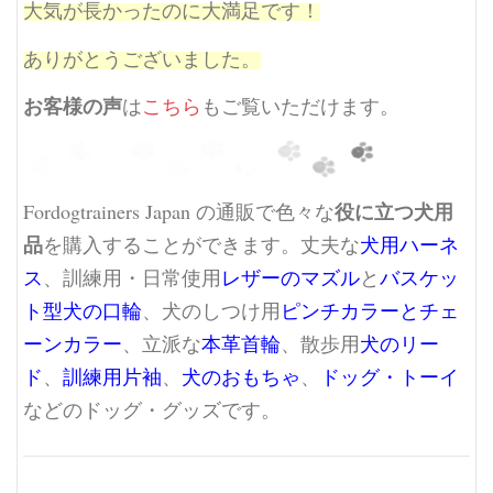
大気が長かったのに大満足です！
ありがとうございました。
お客様の声
は
こちら
もご覧いただけます。
役に立つ犬用
Fordogtrainers Japan の通販で色々な
品
を購入することができます。丈夫な
犬用ハーネ
ス
、訓練用・日常使用
レザーのマズル
と
バスケッ
ト型犬の口輪
、犬のしつけ用
ピンチカラーとチェ
ーンカラー
、立派な
本革首輪
、散歩用
犬のリー
ド
、
訓練用片袖
、
犬のおもちゃ
、
ドッグ・トーイ
などのドッグ・グッズです。