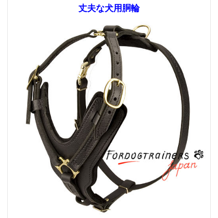
丈夫な犬用胴輪