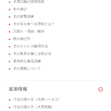
犬用口輪の使用目的
冬の遊び
犬の攻撃訓練
犬が石を食べる理由とは？
穴掘り・理由・解決
秋の遊び方
犬のストレス解消方法
犬が家具を噛じる防止法
基本的な服従訓練
犬の運動について
追加情報
寸法の測り方（犬用ハーネス)
寸法の測り方（犬用首輪)