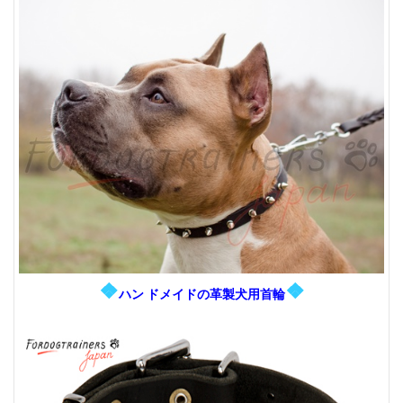
❖
❖
ハン ドメイドの革製犬用首輪