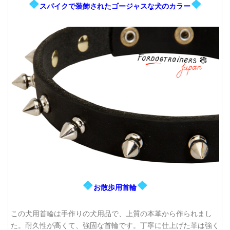
❖
❖
スパイクで装飾されたゴージャスな犬のカラー
❖
❖
お散歩用首輪
この犬用首輪は
手作りの犬用品
で、上質の本革から作られまし
た。耐久性が高くて、強固な首輪です。丁寧に仕上げた革は強く