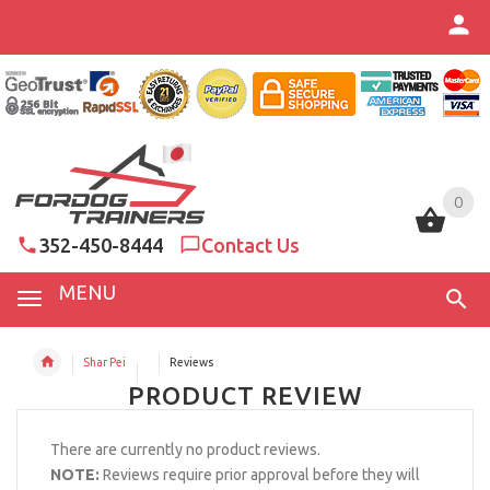
0
0
352-450-8444
Contact Us
MENU
Shar Pei
Reviews
PRODUCT REVIEW
There are currently no product reviews.
NOTE:
Reviews require prior approval before they will