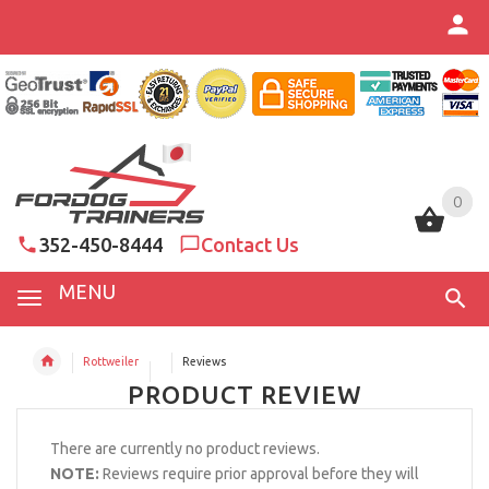
0
0
352-450-8444
Contact Us
MENU
Rottweiler
Reviews
PRODUCT REVIEW
There are currently no product reviews.
NOTE:
Reviews require prior approval before they will