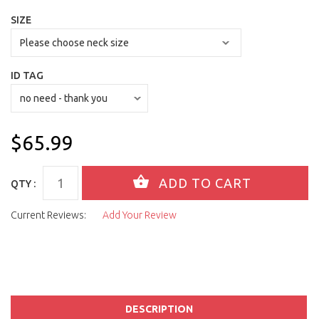
SIZE
ID TAG
$65.99
QTY :
Current Reviews:
Add Your Review
DESCRIPTION