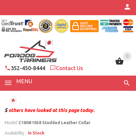
0
0
352-450-8444
Contact Us
MENU
5
others have looked at this page today.
Model:
C180#1058 Studded Leather Collar
Availability :
In Stock