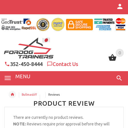
0
0
352-450-8444
Contact Us
MENU
Bullmastiff
Reviews
PRODUCT REVIEW
There are currently no product reviews.
NOTE:
Reviews require prior approval before they will