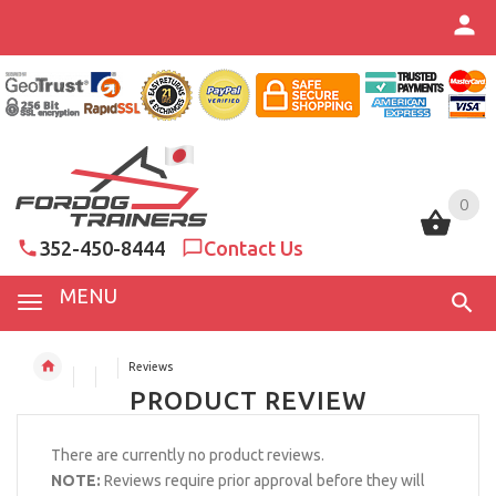
0
0
352-450-8444
Contact Us
MENU
Reviews
PRODUCT REVIEW
There are currently no product reviews.
NOTE:
Reviews require prior approval before they will