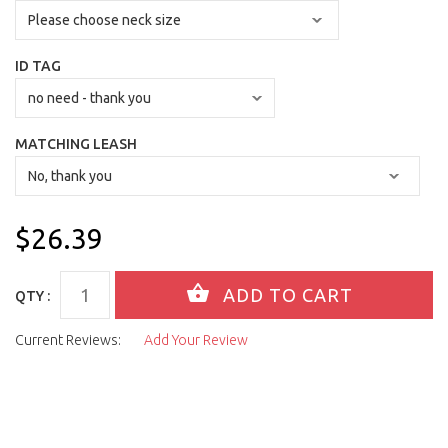
ID TAG
MATCHING LEASH
$26.39
QTY :
Current Reviews:
Add Your Review