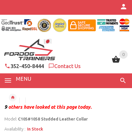
0
0
352-450-8444
Contact Us
MENU
9
others have looked at this page today.
Model:
C105#1058 Studded Leather Collar
Availability :
In Stock