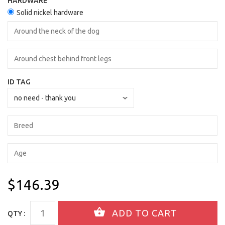
HARDWARE
Solid nickel hardware
ID TAG
$146.39
QTY :