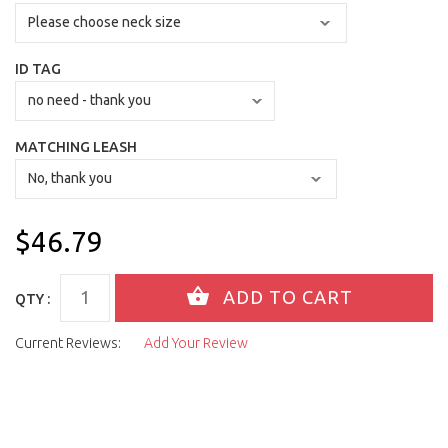
ID TAG
MATCHING LEASH
$46.79
QTY :
Current Reviews:
Add Your Review